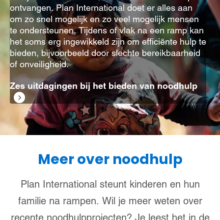
ontvangen. Plan International doet er alles aan
om zo snel mogelijk en zo veel mogelijk mensen
te ondersteunen. Tijdens of vlak na een ramp kan
het soms erg ingewikkeld zijn om efficiënte hulp te
bieden, bijvoorbeeld door slechte bereikbaarheid
of onveiligheid.
Zes uitdagingen bij het bieden van noodhulp
Meer over noodhulp
Plan International steunt kinderen en hun
familie na rampen. Wil je meer weten over
recente noodhulpprojecten? Je leest het in de