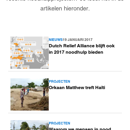
artikelen hieronder.
NIEUWS
19 JANUARI 2017
Lees
Dutch Relief Alliance blijft ook
meer
in 2017 noodhulp bieden
PROJECTEN
Lees
Orkaan Matthew treft Haïti
meer
PROJECTEN
Lees
Waarom we mensen in nood