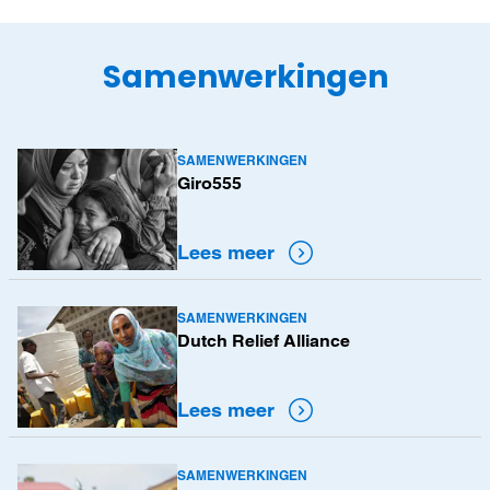
Samenwerkingen
SAMENWERKINGEN
Lees
Giro555
meer
Lees meer
SAMENWERKINGEN
Lees
Dutch Relief Alliance
meer
Lees meer
SAMENWERKINGEN
Lees