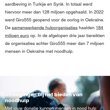
aardbeving in Turkije en Syrië. In totaal werd
hiervoor meer dan 128 miljoen opgehaald. In 2022
werd Giro555 geopend voor de oorlog in Oekraïne.
De
samenwerkende hulporganisaties
haalden
184
miljoen euro
op. In de afgelopen drie jaar bereikten
de organisaties achter Giro555 meer dan 7 miljoen
mensen in Oekraïne met noodhulp.
Uitdagingen bij het bieden van
noodhulp
Met jouw donatie kunnen mensen in nood hulp