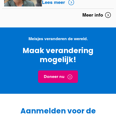
Lees meer
Frankrijk
Meer info
Hong Kong, SAR van China
Ierland
Meisjes veranderen de wereld.
Italië
Maak verandering
Japan
mogelijk!
Korea
Moldavië
Doneer nu
Nederland
Noorwegen
Oekraïne
Aanmelden voor de
Polen