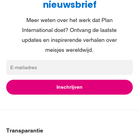
nieuwsbrief
Roemenië
Meer weten over het werk dat Plan
Spanje
International doet? Ontvang de laatste
Verenigd Koninkrijk
updates en inspirerende verhalen over
meisjes wereldwijd.
Verenigde Staten
Zweden
E-
mailadres
Zwitzerland (Duits)
Inschrijven
Zwitzerland (Frans)
Transparantie