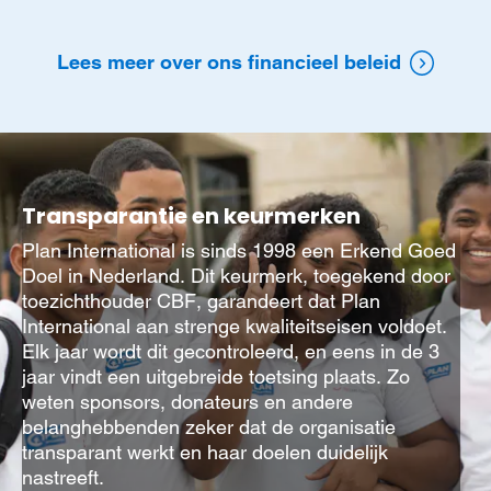
Lees meer over ons financieel beleid
Transparantie en keurmerken
Plan International is sinds 1998 een Erkend Goed
Doel in Nederland. Dit keurmerk, toegekend door
toezichthouder CBF, garandeert dat Plan
International aan strenge kwaliteitseisen voldoet.
Elk jaar wordt dit gecontroleerd, en eens in de 3
jaar vindt een uitgebreide toetsing plaats. Zo
weten sponsors, donateurs en andere
belanghebbenden zeker dat de organisatie
transparant werkt en haar doelen duidelijk
nastreeft.