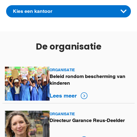
Azië
Kies een kantoor
Zuid Amerika
Australië
België (Frans)
De organisatie
België (Vlaams)
Brazilië
ORGANISATIE
Lees
Canada
Beleid rondom bescherming van
meer
kinderen
Colombia (Spaans)
Lees meer
Denemarken
Duitsland
ORGANISATIE
Lees
Directeur Garance Reus-Deelder
EU kantoor
meer
Finland