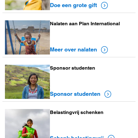
grote
Doe een grote gift
gift
Nalaten aan Plan International
Meer
over
nalaten
Meer over nalaten
Sponsor studenten
Sponsor
studenten
Sponsor studenten
Belastingvrij schenken
Schenk
belastingvrij