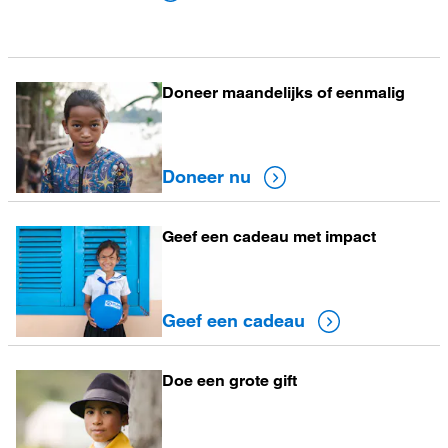
Doneer maandelijks of eenmalig
Doneer
nu
Doneer nu
Geef een cadeau met impact
Geef
een
cadeau
Geef een cadeau
Doe een grote gift
Doe
een