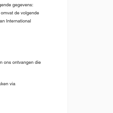
lgende gegevens:
t omvat de volgende
an International
van ons ontvangen die
kken via