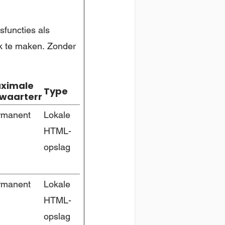
sfuncties als
jk te maken. Zonder
ximale
Type
waartermijn
rmanent
Lokale
HTML-
opslag
rmanent
Lokale
HTML-
opslag