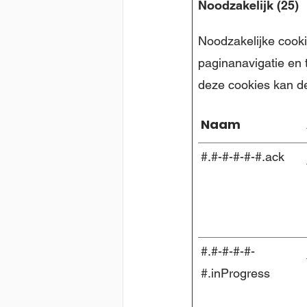
Noodzakelijk (25)
Noodzakelijke cooki
paginanavigatie en 
deze cookies kan d
Naam
#.#-#-#-#-#.ack
#.#-#-#-#-
#.inProgress