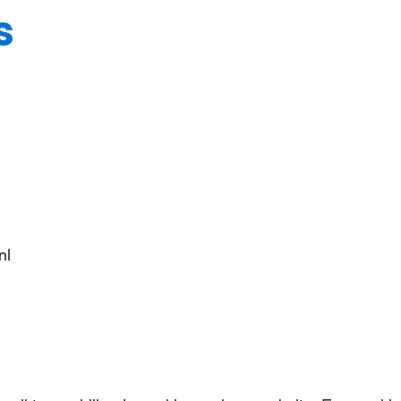
s
Steun meisjes
Nieuws & verhalen
Over ons
nl