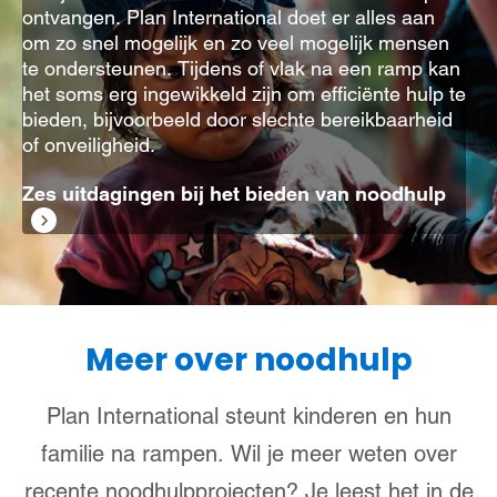
ontvangen. Plan International doet er alles aan
om zo snel mogelijk en zo veel mogelijk mensen
te ondersteunen. Tijdens of vlak na een ramp kan
het soms erg ingewikkeld zijn om efficiënte hulp te
bieden, bijvoorbeeld door slechte bereikbaarheid
of onveiligheid.
Zes uitdagingen bij het bieden van noodhulp
Meer over noodhulp
Plan International steunt kinderen en hun
familie na rampen. Wil je meer weten over
recente noodhulpprojecten? Je leest het in de