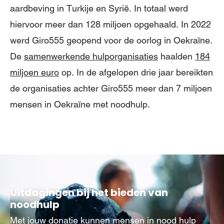
aardbeving in Turkije en Syrië. In totaal werd
hiervoor meer dan 128 miljoen opgehaald. In 2022
werd Giro555 geopend voor de oorlog in Oekraïne.
De
samenwerkende hulporganisaties
haalden
184
miljoen euro
op. In de afgelopen drie jaar bereikten
de organisaties achter Giro555 meer dan 7 miljoen
mensen in Oekraïne met noodhulp.
Uitdagingen bij het bieden van
noodhulp
Met jouw donatie kunnen mensen in nood hulp