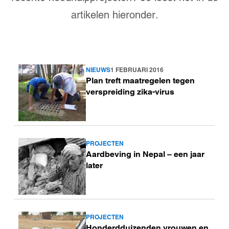
artikelen hieronder.
NIEUWS
1 FEBRUARI 2016
Lees
Plan treft maatregelen tegen
meer
verspreiding zika-virus
PROJECTEN
Lees
Aardbeving in Nepal – een jaar
meer
later
PROJECTEN
Lees
Honderdduizenden vrouwen en