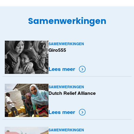
Samenwerkingen
SAMENWERKINGEN
Lees
Giro555
meer
Lees meer
SAMENWERKINGEN
Lees
Dutch Relief Alliance
meer
Lees meer
SAMENWERKINGEN
Lees