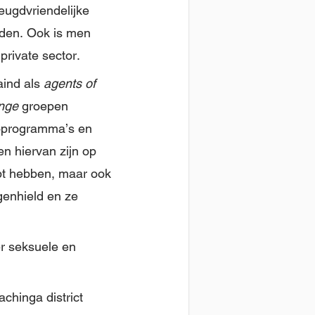
jeugdvriendelijke
eden. Ook is men
private sector.
aind als
agents of
nge
groepen
ioprogramma’s en
en hiervan zijn op
opt hebben, maar ook
genhield en ze
er seksuele en
chinga district