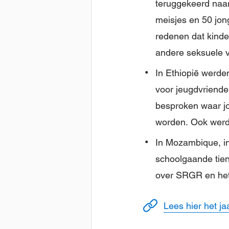
teruggekeerd naar
meisjes en 50 jo
redenen dat kinde
andere seksuele v
In Ethiopië werde
voor jeugdvriendel
besproken waar jo
worden. Ook werd
In Mozambique, i
schoolgaande tien
over SRGR en het
Lees hier het j