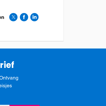
en
rief
 Ontvang
eisjes