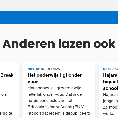
Anderen lazen ook
Lees
Lees
NIEUWS
16 JULI 2026
MEISJES
meer
meer
 Break
Het onderwijs ligt onder
Hajara
vuur
bepaal
Het onderwijs ligt wereldwijd
schoo
e om
letterlijk onder vuur. Dat is de
Hajara’
harde conclusie van het
jonge le
Education Under Attack (EUA)-
Ze moes
erug te
rapport dat recent is gepubliceerd
werken 