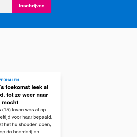
Inschrijven
VERHALEN
’s toekomst leek al
d, tot ze weer naar
l mocht
s (15) leven was al op
eftijd voor haar bepaald.
t het huishouden doen,
op de boerderij en