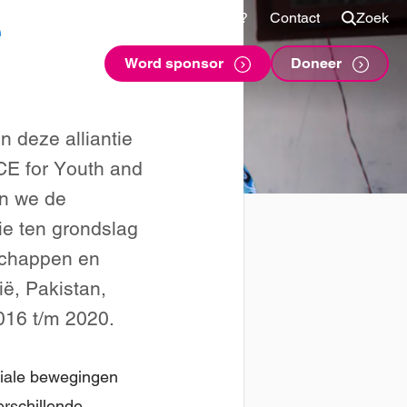
e
Shop
Voor sponsors
Vragen?
Contact
Zoek
Word sponsor
Doneer
n deze alliantie
CE for Youth and
en we de
ie ten grondslag
schappen en
ë, Pakistan,
016 t/m 2020.
ociale bewegingen
rschillende