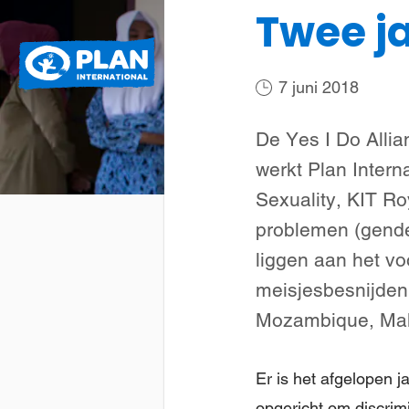
Twee ja
Plan
Wat we doen
International
7 juni 2018
De Yes I Do Allian
werkt Plan Inter
Sexuality, KIT Ro
problemen (gende
liggen aan het v
meisjesbesnijden
Mozambique, Mala
Er is het afgelopen j
opgericht om discri