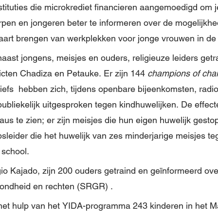
nstituties die microkrediet financieren aangemoedigd om 
rpen en jongeren beter te informeren over de mogelijkh
kaart brengen van werkplekken voor jonge vrouwen in de 
naast jongens, meisjes en ouders, religieuze leiders getr
ricten Chadiza en Petauke. Er zijn 144
champions of cha
hiefs hebben zich, tijdens openbare bijeenkomsten, rad
publiekelijk uitgesproken tegen kindhuwelijken. De effect
aus te zien; er zijn meisjes die hun eigen huwelijk gest
eider die het huwelijk van zes minderjarige meisjes te
 school.
egio Kajado, zijn 200 ouders getraind en geïnformeerd ov
zondheid en rechten (SRGR) .
 met hulp van het YIDA-programma 243 kinderen in het Ma