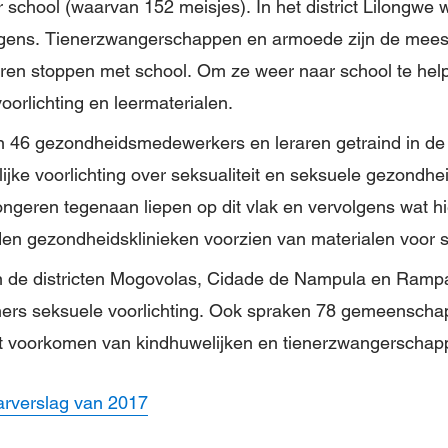
 school (waarvan 152 meisjes). In het district Lilongwe 
ngens. Tienerzwangerschappen en armoede zijn de mee
ren stoppen met school. Om ze weer naar school te hel
oorlichting en leermaterialen.
n 46 gezondheidsmedewerkers en leraren getraind in de n
ijke voorlichting over seksualiteit en seksuele gezondhe
ngeren tegenaan liepen op dit vlak en vervolgens wat h
en gezondheidsklinieken voorzien van materialen voor 
n de districten Mogovolas, Cidade de Nampula en Ramp
ers seksuele voorlichting. Ook spraken 78 gemeenschaps
 voorkomen van kindhuwelijken en tienerzwangerschap
aarverslag van 2017