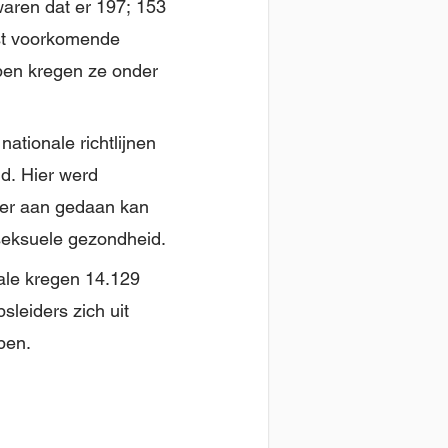
waren dat er 197; 153
st voorkomende
pen kregen ze onder
ationale richtlijnen
id. Hier werd
ier aan gedaan kan
seksuele gezondheid.
ale kregen 14.129
leiders zich uit
pen.