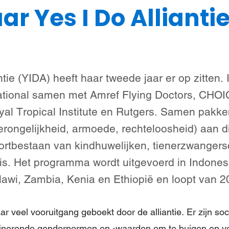
ar Yes I Do Allianti
Steun meisjes
Nieuws & verhalen
Over ons
tie (YIDA) heeft haar tweede jaar er op zitten. I
national samen met Amref Flying Doctors, CHOI
yal Tropical Institute en Rutgers. Samen pakk
rongelijkheid, armoede, rechteloosheid) aan d
oortbestaan van kindhuwelijken, tienerzwanger
is. Het programma wordt uitgevoerd in Indonesi
wi, Zambia, Kenia en Ethiopië en loopt van 2
aar veel vooruitgang geboekt door de alliantie. Er zijn s
minerende gendernormen en -waarden om te buigen en ve