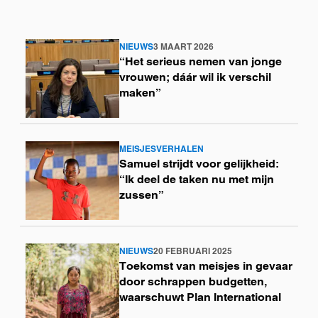
NIEUWS
3 MAART 2026
Lees
“Het serieus nemen van jonge
meer
vrouwen; dáár wil ik verschil
maken”
MEISJESVERHALEN
Lees
Samuel strijdt voor gelijkheid:
meer
“Ik deel de taken nu met mijn
zussen”
NIEUWS
20 FEBRUARI 2025
Lees
Toekomst van meisjes in gevaar
meer
door schrappen budgetten,
waarschuwt Plan International