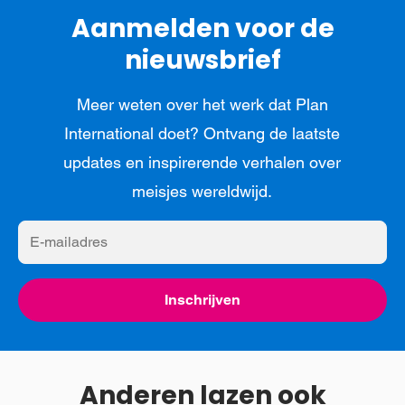
Aanmelden voor de
nieuwsbrief
Meer weten over het werk dat Plan
International doet? Ontvang de laatste
updates en inspirerende verhalen over
meisjes wereldwijd.
E-
mailadres
Inschrijven
Anderen lazen ook