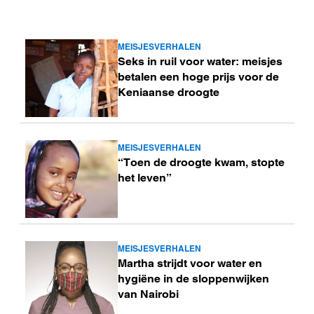
MEISJESVERHALEN
Lees
Seks in ruil voor water: meisjes
meer
betalen een hoge prijs voor de
Keniaanse droogte
MEISJESVERHALEN
Lees
“Toen de droogte kwam, stopte
meer
het leven”
MEISJESVERHALEN
Lees
Martha strijdt voor water en
meer
hygiëne in de sloppenwijken
van Nairobi