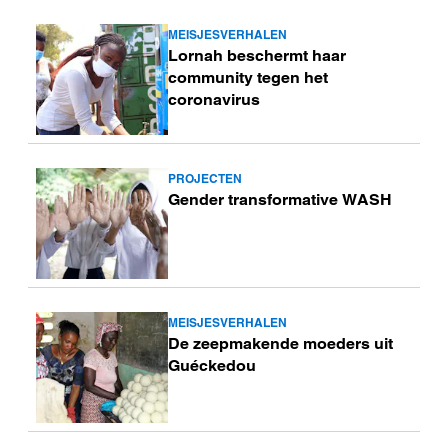
MEISJESVERHALEN
Lees
Lornah beschermt haar
meer
community tegen het
coronavirus
PROJECTEN
Lees
Gender transformative WASH
meer
MEISJESVERHALEN
Lees
De zeepmakende moeders uit
meer
Guéckedou