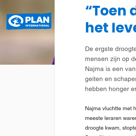
“Toen 
Plan
Wat we doen
het lev
International
De ergste droogte
mensen zijn op de
Najma is een van
geiten en schapen
hebben honger en 
Najma vluchtte met h
meeste leraren waren
droogte kwam, stopte 