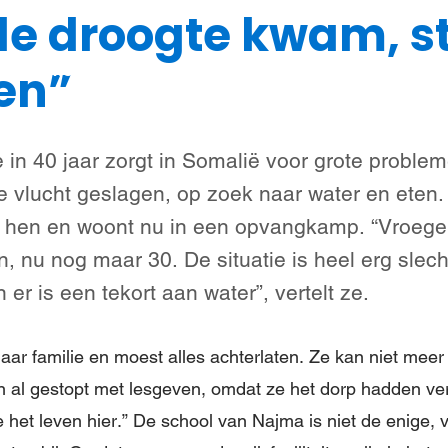
de droogte kwam, s
Steun meisjes
Nieuws & verhalen
Over ons
en”
 in 40 jaar zorgt in Somalië voor grote proble
 vlucht geslagen, op zoek naar water en eten. 
 hen en woont nu in een opvangkamp. “Vroeg
, nu nog maar 30. De situatie is heel erg slec
er is een tekort aan water”, vertelt ze.
aar familie en moest alles achterlaten. Ze kan niet meer
 al gestopt met lesgeven, omdat ze het dorp hadden ve
het leven hier.” De school van Najma is niet de enige, v