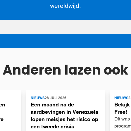
wereldwijd.
Anderen lazen ook
Lees
Lees
NIEUWS
28 JULI 2026
NIEUWS
2
meer
meer
en
Een maand na de
Bekijk
aardbevingen in Venezuela
Free!
we
lopen meisjes het risico op
Dit was
program
een tweede crisis