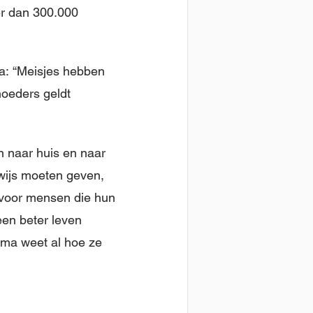
er dan 300.000
ma: “Meisjes hebben
 moeders geldt
 naar huis en naar
rwijs moeten geven,
t voor mensen die hun
een beter leven
jma weet al hoe ze