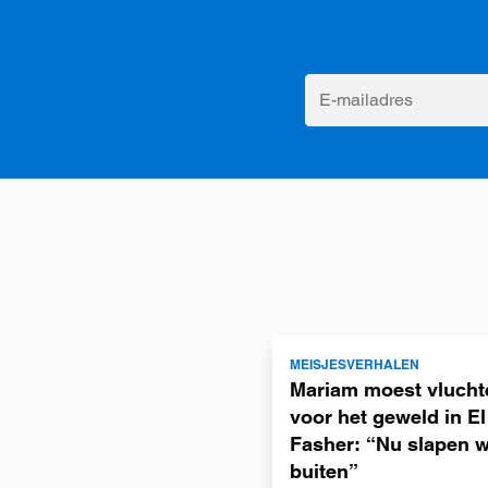
E-
mailadres
Lees
MEISJESVERHALEN
meer
Mariam moest vlucht
voor het geweld in El
Fasher: “Nu slapen 
buiten”