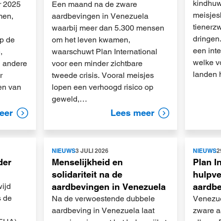
kindhuw
r 2025
Een maand na de zware
meisjes
men,
aardbevingen in Venezuela
tienerz
waarbij meer dan 5.300 mensen
dringen
op de
om het leven kwamen,
een int
,
waarschuwt Plan International
welke v
 andere
voor een minder zichtbare
landen 
r
tweede crisis. Vooral meisjes
en van
lopen een verhoogd risico op
geweld,…
eer
Lees meer
Lees
Lees
NIEUWS
3 JULI 2026
NIEUWS
2
meer
meer
der
Menselijkheid en
Plan I
solidariteit na de
hulpve
wijd
aardbevingen in Venezuela
aardbe
s de
Na de verwoestende dubbele
Venezue
aardbeving in Venezuela laat
zware a