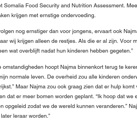
het Somalia Food Security and Nutrition Assessment. Me
aken krijgen met ernstige ondervoeding.
volgen nog ernstiger dan voor jongens, ervaart ook Naj
ar wij krijgen alleen de restjes. Als die er al zijn. Voor
lleen wat overblijft nadat hun kinderen hebben gegeten.”
e omstandigheden hoopt Najma binnenkort terug te keren
 mijn normale leven. De overheid zou alle kinderen onde
ngrijkst.” Maar Najma zou ook graag zien dat er hulp kom
t en dat er meer bomen worden geplant. “Ik hoop dat we 
en opgeleid zodat we de wereld kunnen veranderen.” Na
 later leraar worden.”