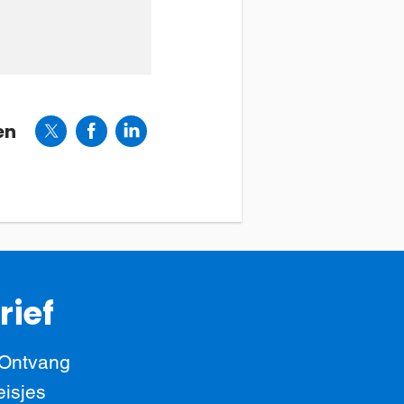
en
rief
 Ontvang
eisjes