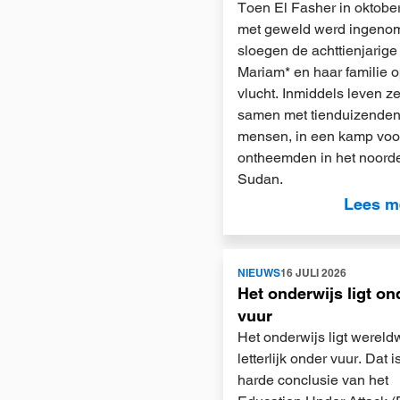
Toen El Fasher in oktobe
met geweld werd ingeno
sloegen de achttienjarige
Mariam* en haar familie 
vlucht. Inmiddels leven ze
samen met tienduizenden
mensen, in een kamp voo
ontheemden in het noord
Sudan.
Lees m
Lees
NIEUWS
16 JULI 2026
meer
Het onderwijs ligt on
vuur
Het onderwijs ligt wereld
letterlijk onder vuur. Dat i
harde conclusie van het