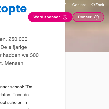
topte
Shop
Voor sponsors
Vragen?
Contact
Zoek
Word sponsor
Doneer
men. 250.000
De elfjarige
er hadden we 300
ht. Mensen
 naar school: “De
rlaten. Toen de
eel scholen in