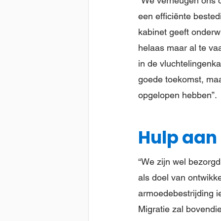
“We verheugen ons ook
een efficiënte beste
kabinet geeft onderw
helaas maar al te va
in de vluchtelingenk
goede toekomst, maar
opgelopen hebben”.
Hulp aan
“We zijn wel bezorgd
als doel van ontwikk
armoedebestrijding i
Migratie zal bovendi