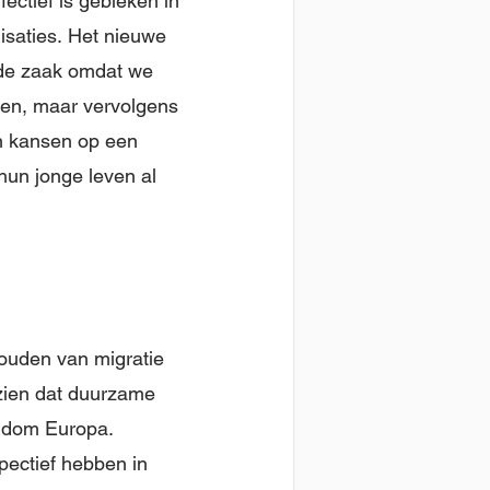
ectief is gebleken in
isaties. Het nieuwe
oede zaak omdat we
ten, maar vervolgens
un kansen op een
hun jonge leven al
houden van migratie
nzien dat duurzame
ondom Europa.
pectief hebben in