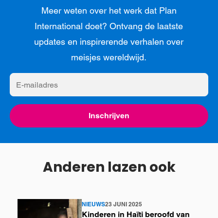
Meer weten over het werk dat Plan
International doet? Ontvang de laatste
updates en inspirerende verhalen over
meisjes wereldwijd.
E-
mailadres
Inschrijven
Anderen lazen ook
NIEUWS
23 JUNI 2025
Lees
Kinderen in Haïti beroofd van