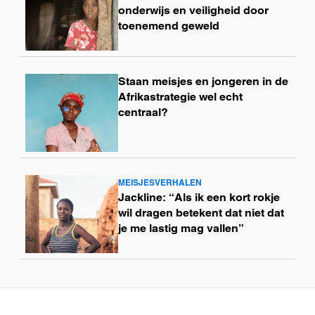
meer
onderwijs en veiligheid door
toenemend geweld
Staan meisjes en jongeren in de
Lees
Afrikastrategie wel echt
meer
centraal?
MEISJESVERHALEN
Lees
Jackline: “Als ik een kort rokje
meer
wil dragen betekent dat niet dat
je me lastig mag vallen”