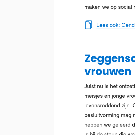
maken we op social m
Lees ook: Gender
Zeggensc
vrouwen
Juist nu is het ontz
meisjes en jonge vro
levensreddend zijn.
besluitvorming mag n
hebben we geleerd da
is bij de steun die 