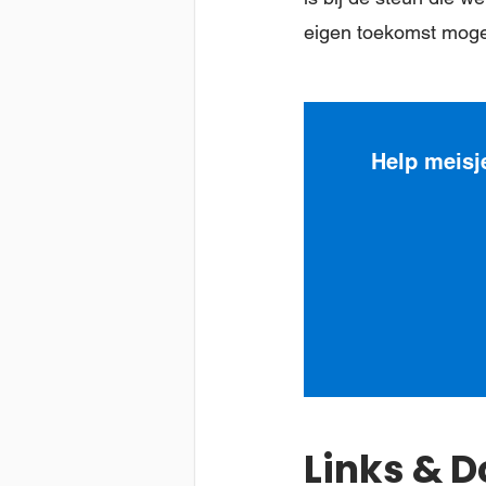
eigen toekomst moge
Help meisj
Links & 