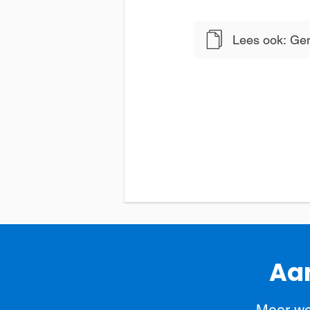
Lees ook: Gend
Aan
Meer we