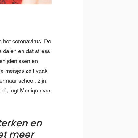
e het coronavirus. De
 dalen en dat stress
esnijdenissen en
de meisjes zelf vaak
er naar school, zijn
lp”, legt Monique van
terken en
iet meer