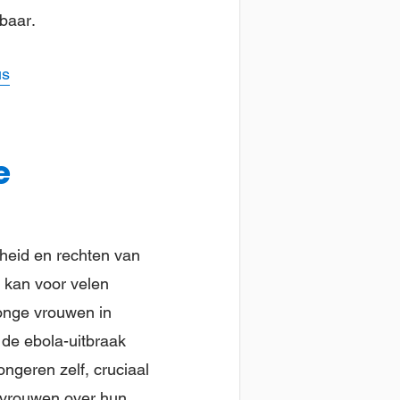
baar.
us
e
dheid en rechten van
 kan voor velen
onge vrouwen in
 de ebola-uitbraak
ngeren zelf, cruciaal
e vrouwen over hun