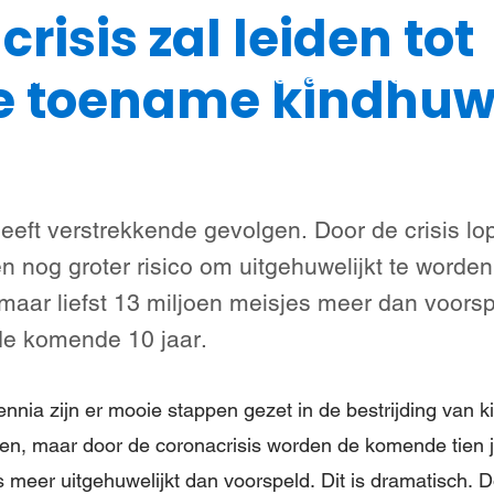
risis zal leiden tot
Steun meisjes
Nieuws & verhalen
Over ons
 toename kindhuwe
eeft verstrekkende gevolgen. Door de crisis l
 nog groter risico om uitgehuwelijkt te worden.
 maar liefst 13 miljoen meisjes meer dan voors
 de komende 10 jaar.
nnia zijn er mooie stappen gezet in de bestrijding van k
en, maar door de coronacrisis worden de komende tien ja
s meer uitgehuwelijkt dan voorspeld. Dit is dramatisch.