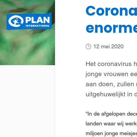
Coronac
Plan
Wat we doen
enorme
International
12 mei 2020
Het coronavirus h
jonge vrouwen een
aan doen, zullen
uitgehuwelijkt in
“In de afgelopen dece
landen waar wij werk
miljoen jonge meisje