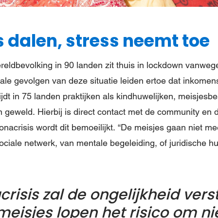
 dalen, stress neemt toe
eldbevolking in 90 landen zit thuis in lockdown vanweg
le gevolgen van deze situatie leiden ertoe dat inkomens
jdt in 75 landen praktijken als kindhuwelijken, meisjesb
n geweld. Hierbij is direct contact met de community en 
onacrisis wordt dit bemoeilijkt. “De meisjes gaan niet me
ciale netwerk, van mentale begeleiding, of juridische hu
risis zal de ongelijkheid vers
meisjes lopen het risico om n