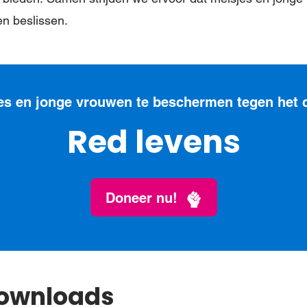
n beslissen.
es en jonge vrouwen te beschermen tegen het 
Red levens
Doneer nu!
Downloads