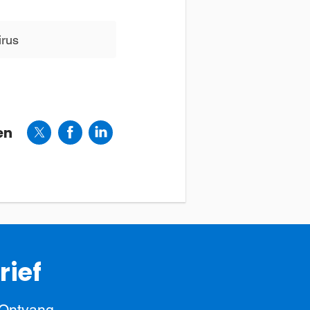
irus
en
rief
 Ontvang