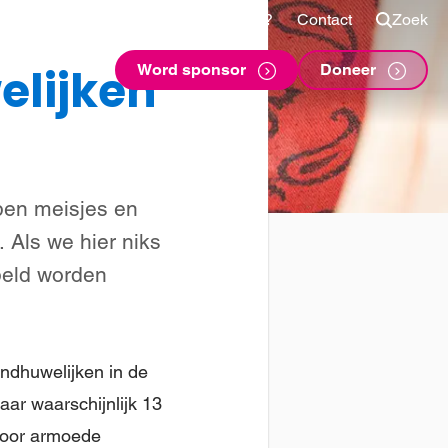
Shop
Voor sponsors
Vragen?
Contact
Zoek
lijken
Word sponsor
Doneer
open meisjes en
 Als we hier niks
peld worden
indhuwelijken in de
ar waarschijnlijk 13
 Door armoede