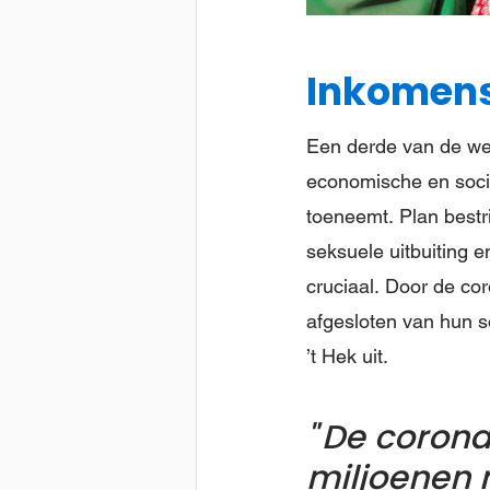
Inkomens
Een derde van de wer
economische en socia
toeneemt. Plan bestri
seksuele uitbuiting e
cruciaal. Door de cor
afgesloten van hun so
’t Hek uit.
De coronac
miljoenen 