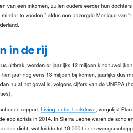
n van een inkomen, zullen ouders eerder hun dochters 
minder te voeden,” aldus een bezorgde Monique van ’t 
ederland.
 in de rij
us uitbrak, werden er jaarlijks 12 miljoen kindhuwelijke
 tien jaar nog eens 13 miljoen bij komen, jaarlijks dus 
dan nu al het geval is, volgens cijfers van de UNFPA (h
ies).
rschenen rapport,
Living under Lockdown
, vergelijkt Pla
de ebolacrisis in 2014. In Sierra Leone waren de scholen
anden dicht, wat leidde tot 18.000 tienerzwangerschap