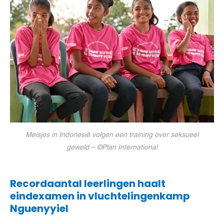
Meisjes in Indonesië volgen een training over seksueel
geweld – ©Plan International
Recordaantal leerlingen haalt
eindexamen in vluchtelingenkamp
Nguenyyiel