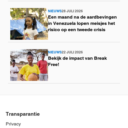
NIEUWS
28 JULI 2026
Lees
Een maand na de aardbevingen
meer
in Venezuela lopen meisjes het
risico op een tweede crisis
NIEUWS
22 JULI 2026
Lees
Bekijk de impact van Break
meer
Free!
Transparantie
Privacy