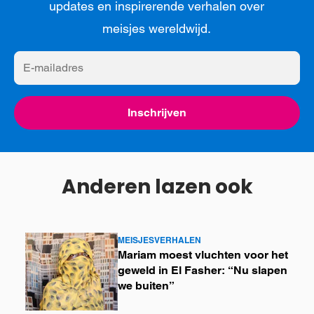
updates en inspirerende verhalen over
meisjes wereldwijd.
E-
mailadres
Inschrijven
Anderen lazen ook
MEISJESVERHALEN
Lees
Mariam moest vluchten voor het
meer
geweld in El Fasher: “Nu slapen
we buiten”