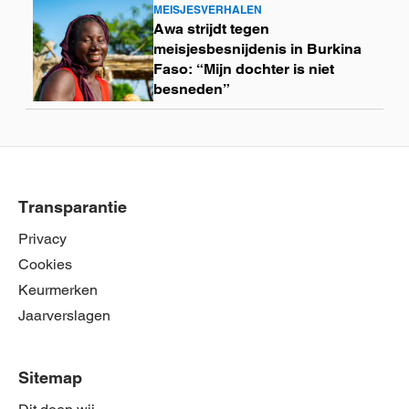
MEISJESVERHALEN
Lees
Awa strijdt tegen
meer
meisjesbesnijdenis in Burkina
Faso: “Mijn dochter is niet
besneden”
Transparantie
Privacy
Cookies
Keurmerken
Jaarverslagen
Sitemap