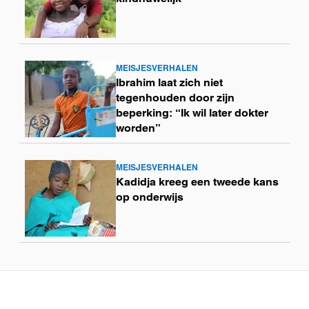
MEISJESVERHALEN
Lees
Ibrahim laat zich niet
meer
tegenhouden door zijn
beperking: “Ik wil later dokter
worden”
MEISJESVERHALEN
Lees
Kadidja kreeg een tweede kans
meer
op onderwijs