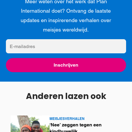
Meer weten over het werk dat Plan
International doet? Ontvang de laatste
updates en inspirerende verhalen over
meisjes wereldwijd.
E-
mailadres
Inschrijven
Anderen lazen ook
MEISJESVERHALEN
Lees
‘Nee’ zeggen tegen een
meer
kindhuwelijk