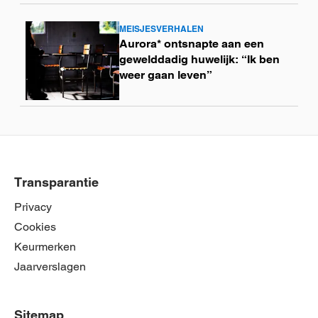
MEISJESVERHALEN
Lees
Aurora* ontsnapte aan een
meer
gewelddadig huwelijk: “Ik ben
weer gaan leven”
Transparantie
Privacy
Cookies
Keurmerken
Jaarverslagen
Sitemap