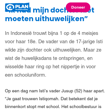
Plan
Doneer
”Ik had mijn dochter niet
menu
International
moeten uithuwelijken”
In Indonesië trouwt bijna 1 op de 4 meisjes
voor haar 18e. De vader van de 17-jarige Isti
wilde zijn dochter ook uithuwelijken. Maar ze
wist de huwelijksdans te ontspringen, en
wisselde haar ring op het nippertje in voor
een schooluniform.
Op een dag nam Isti’s vader Jusup (52) haar apart.
“Je gaat trouwen Istiqomah. Dat betekent dat je
binnenkort stopt met school. Het schoolbestuur is