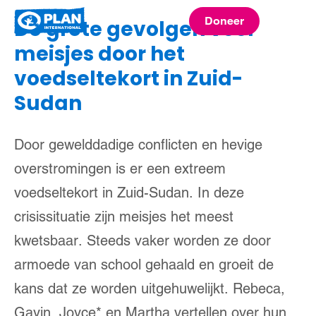
Plan
Doneer
De grote gevolgen voor
menu
International
meisjes door het
voedseltekort in Zuid-
Sudan
Door gewelddadige conflicten en hevige
overstromingen is er een extreem
voedseltekort in Zuid-Sudan. In deze
crisissituatie zijn meisjes het meest
kwetsbaar. Steeds vaker worden ze door
armoede van school gehaald en groeit de
kans dat ze worden uitgehuwelijkt. Rebeca,
Gayin, Joyce* en Martha vertellen over hun