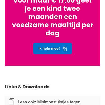
Voor maar € 17,50 geef
je een kind twee
maanden een
voedzame maaltijd per
dag
Ik help mee!
Links & Downloads
Lees ook: Minimoestuintjes tegen