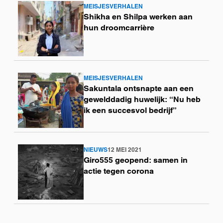
MEISJESVERHALEN
Lees
Shikha en Shilpa werken aan
meer
hun droomcarrière
MEISJESVERHALEN
Lees
Sakuntala ontsnapte aan een
meer
gewelddadig huwelijk: “Nu heb
ik een succesvol bedrijf”
NIEUWS
12 MEI 2021
Lees
Giro555 geopend: samen in
meer
actie tegen corona