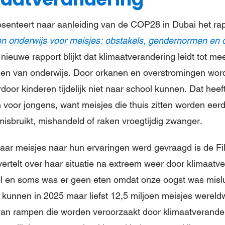
resenteert naar aanleiding van de COP28 in Dubai het rap
en onderwijs voor meisjes: obstakels, gendernormen en
it nieuwe rapport blijkt dat klimaatverandering leidt tot m
lgen van onderwijs. Door orkanen en overstromingen wor
oor kinderen tijdelijk niet naar school kunnen. Dat heef
voor jongens, want meisjes die thuis zitten worden eerde
misbruikt, mishandeld of raken vroegtijdig zwanger.
ar meisjes naar hun ervaringen werd gevraagd is de Fil
ertelt over haar situatie na extreem weer door klimaatve
l en soms was er geen eten omdat onze oogst was misluk
 kunnen in 2025 maar liefst 12,5 miljoen meisjes wereldw
an rampen die worden veroorzaakt door klimaatveranderi