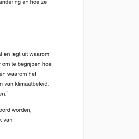
erandering en hoe ze
l en legt uit waarom
r om te begrijpen hoe
zien waarom het
n van klimaatbeleid.
en.”
oord worden,
k van