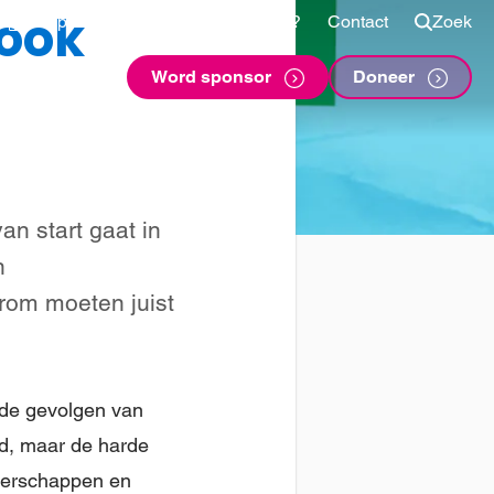
 ook
Shop
Voor sponsors
Vragen?
Contact
Zoek
Word sponsor
Doneer
n start gaat in
n
rom moeten juist
 de gevolgen van
md, maar de harde
ngerschappen en