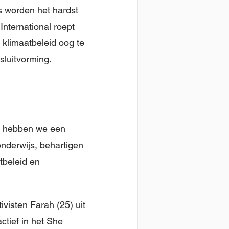
s worden het hardst
nternational roept
 klimaatbeleid oog te
sluitvorming.
Zo hebben we een
nderwijs, behartigen
tbeleid en
visten Farah (25) uit
ctief in het She