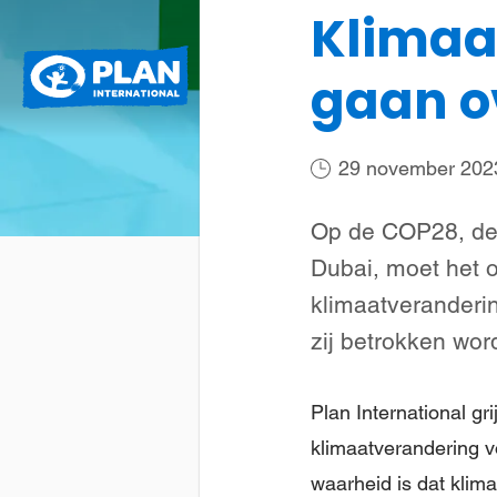
Klimaa
Plan
Wat we doen
gaan o
International
29 november 202
Op de COP28, de 
Dubai, moet het 
klimaatveranderi
zij betrokken wor
Plan International g
klimaatverandering v
waarheid is dat klim