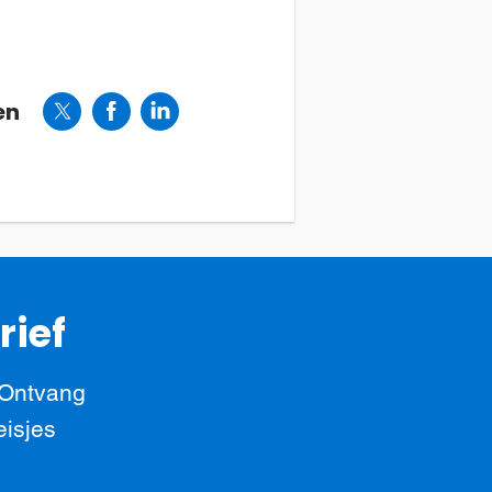
en
rief
 Ontvang
eisjes