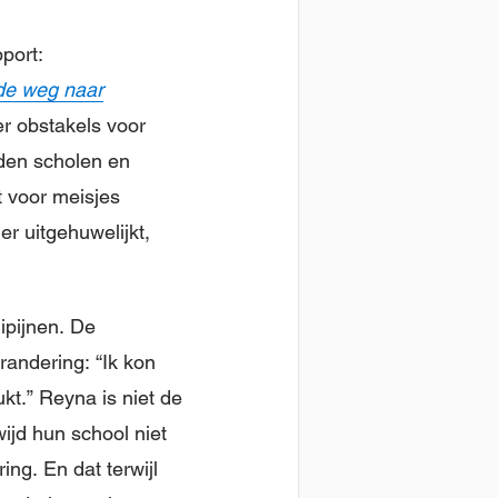
port:
 de weg naar
eer obstakels voor
den scholen en
t voor meisjes
r uitgehuwelijkt,
ipijnen. De
randering: “Ik kon
t.” Reyna is niet de
ijd hun school niet
ng. En dat terwijl