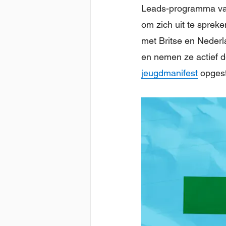
Leads-programma van
om zich uit te sprek
met Britse en Neder
en nemen ze actief d
jeugdmanifest
opgest