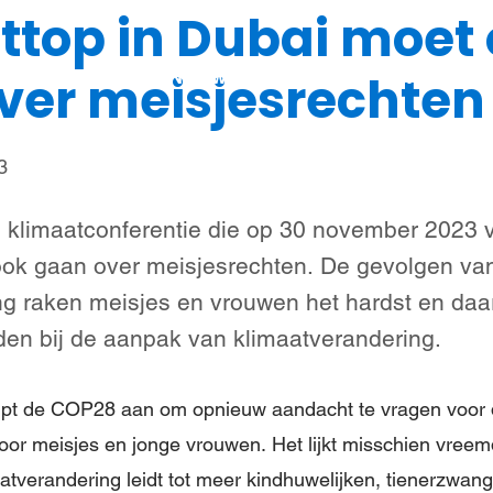
ttop in Dubai moet
Steun meisjes
Nieuws & verhalen
Over ons
ver meisjesrechten
3
klimaatconferentie die op 30 november 2023 va
ook gaan over meisjesrechten. De gevolgen va
ng raken meisjes en vrouwen het hardst en daa
den bij de aanpak van klimaatverandering.
rijpt de COP28 aan om opnieuw aandacht te vragen voor
oor meisjes en jonge vrouwen. Het lijkt misschien vree
aatverandering leidt tot meer kindhuwelijken, tienerzwa