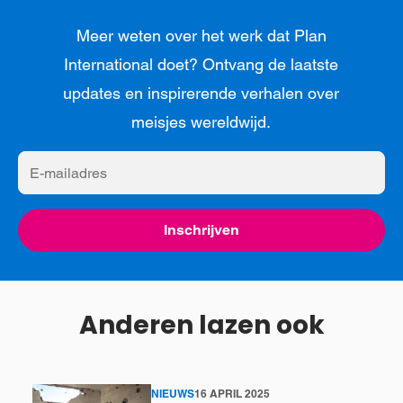
Meer weten over het werk dat Plan
International doet? Ontvang de laatste
updates en inspirerende verhalen over
meisjes wereldwijd.
E-
mailadres
Inschrijven
Anderen lazen ook
NIEUWS
16 APRIL 2025
Lees