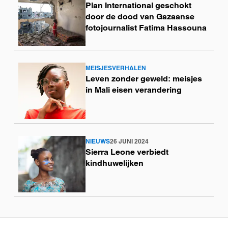
Plan International geschokt
meer
door de dood van Gazaanse
fotojournalist Fatima Hassouna
MEISJESVERHALEN
Lees
Leven zonder geweld: meisjes
meer
in Mali eisen verandering
NIEUWS
26 JUNI 2024
Lees
Sierra Leone verbiedt
meer
kindhuwelijken