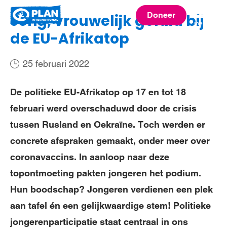
Plan
Doneer
Jong, vrouwelijk geluid bij
menu
International
de EU-Afrikatop
25 februari 2022
De politieke EU-Afrikatop op 17 en tot 18
februari werd overschaduwd door de crisis
tussen Rusland en Oekraïne. Toch werden er
concrete afspraken gemaakt, onder meer over
coronavaccins. In aanloop naar deze
topontmoeting pakten jongeren het podium.
Hun boodschap? Jongeren verdienen een plek
aan tafel én een gelijkwaardige stem! Politieke
jongerenparticipatie staat centraal in ons