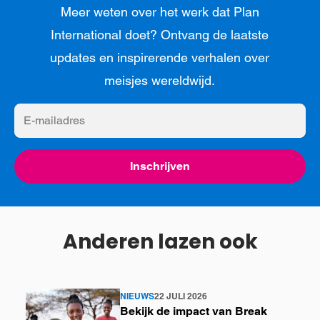
Meer weten over het werk dat Plan
International doet? Ontvang de laatste
updates en inspirerende verhalen over
meisjes wereldwijd.
E-
mailadres
Inschrijven
Anderen lazen ook
NIEUWS
22 JULI 2026
Lees
Bekijk de impact van Break