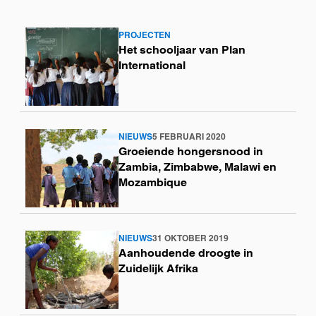
PROJECTEN
Lees
Het schooljaar van Plan
meer
International
NIEUWS
5 FEBRUARI 2020
Lees
Groeiende hongersnood in
meer
Zambia, Zimbabwe, Malawi en
Mozambique
NIEUWS
31 OKTOBER 2019
Lees
Aanhoudende droogte in
meer
Zuidelijk Afrika