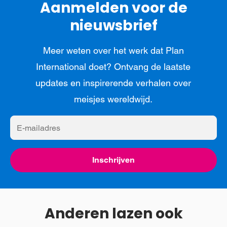
Aanmelden voor de
nieuwsbrief
Meer weten over het werk dat Plan
International doet? Ontvang de laatste
updates en inspirerende verhalen over
meisjes wereldwijd.
E-
mailadres
Inschrijven
Anderen lazen ook