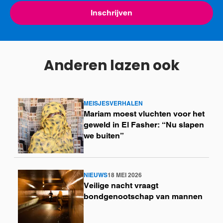
Inschrijven
Anderen lazen ook
MEISJESVERHALEN
Lees
Mariam moest vluchten voor het
meer
geweld in El Fasher: “Nu slapen
we buiten”
NIEUWS
18 MEI 2026
Lees
Veilige nacht vraagt
meer
bondgenootschap van mannen