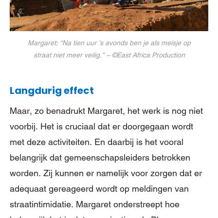
Margaret: “Na tien uur ’s avonds ben je als meisje op
straat niet meer veilig.” – ©East Africa Production
Langdurig effect
Maar, zo benadrukt Margaret, het werk is nog niet
voorbij. Het is cruciaal dat er doorgegaan wordt
met deze activiteiten. En daarbij is het vooral
belangrijk dat gemeenschapsleiders betrokken
worden. Zij kunnen er namelijk voor zorgen dat er
adequaat gereageerd wordt op meldingen van
straatintimidatie. Margaret onderstreept hoe