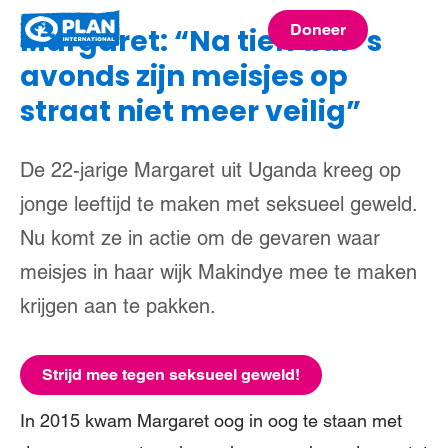
Plan
Doneer
Margaret: “Na tien uur ’s
menu
International
avonds zijn meisjes op
straat niet meer veilig”
De 22-jarige Margaret uit Uganda kreeg op
jonge leeftijd te maken met seksueel geweld.
Nu komt ze in actie om de gevaren waar
meisjes in haar wijk Makindye mee te maken
krijgen aan te pakken.
Strijd mee tegen seksueel geweld!
In 2015 kwam Margaret oog in oog te staan met