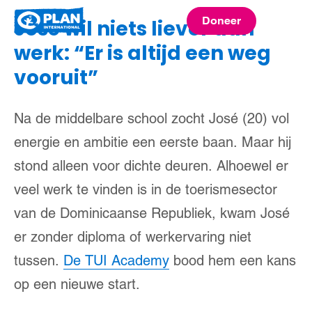
Plan
Doneer
José wil niets liever dan
menu
International
werk: “Er is altijd een weg
vooruit”
Na de middelbare school zocht José (20) vol
energie en ambitie een eerste baan. Maar hij
stond alleen voor dichte deuren. Alhoewel er
veel werk te vinden is in de toerismesector
van de Dominicaanse Republiek, kwam José
er zonder diploma of werkervaring niet
tussen.
De TUI Academy
bood hem een kans
op een nieuwe start.