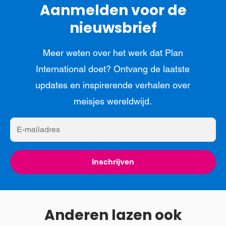
Aanmelden voor de
nieuwsbrief
Meer weten over het werk dat Plan
International doet? Ontvang de laatste
updates en inspirerende verhalen over
meisjes wereldwijd.
E-
mailadres
Inschrijven
Anderen lazen ook