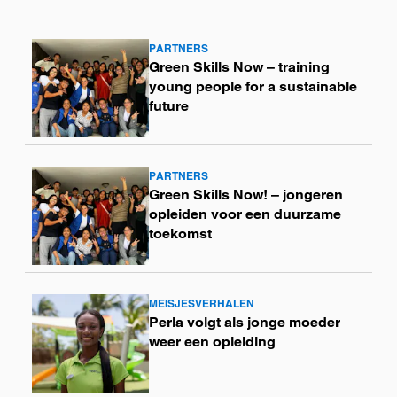
PARTNERS
Lees
Green Skills Now – training
meer
young people for a sustainable
future
PARTNERS
Lees
Green Skills Now! – jongeren
meer
opleiden voor een duurzame
toekomst
MEISJESVERHALEN
Lees
Perla volgt als jonge moeder
meer
weer een opleiding