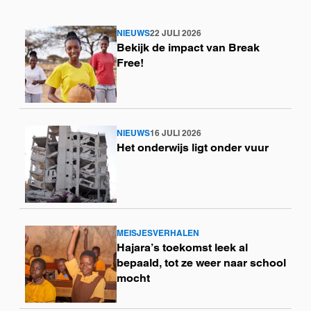
NIEUWS
22 JULI 2026
Lees
Bekijk de impact van Break
meer
Free!
NIEUWS
16 JULI 2026
Lees
Het onderwijs ligt onder vuur
meer
MEISJESVERHALEN
Lees
Hajara’s toekomst leek al
meer
bepaald, tot ze weer naar school
mocht