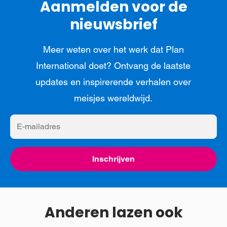
Aanmelden voor de
nieuwsbrief
Meer weten over het werk dat Plan
International doet? Ontvang de laatste
updates en inspirerende verhalen over
meisjes wereldwijd.
E-
mailadres
Inschrijven
Anderen lazen ook