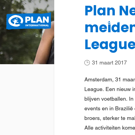
Plan N
Plan
Wat we doen
meidenv
International
Leagu
31 maart 2017
Amsterdam, 31 maart 
League. Een nieuw ini
blijven voetballen. 
events en in Brazili
broers, sterker te 
Alle activiteiten ko