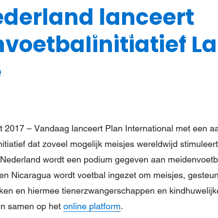
ederland lanceert
Steun meisjes
Nieuws & verhalen
Over ons
oetbalinitiatief La
e
2017 – Vandaag lanceert Plan International met een aa
tiatief dat zoveel mogelijk meisjes wereldwijd stimuleer
In Nederland wordt een podium gegeven aan meidenvoetb
ë en Nicaragua wordt voetbal ingezet om meisjes, gesteu
maken en hiermee tienerzwangerschappen en kindhuwelij
men samen op het
online platform
.