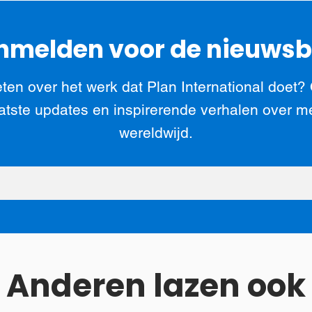
melden voor de nieuwsb
ten over het werk dat Plan International doet?
atste updates en inspirerende verhalen over m
wereldwijd.
Anderen lazen ook