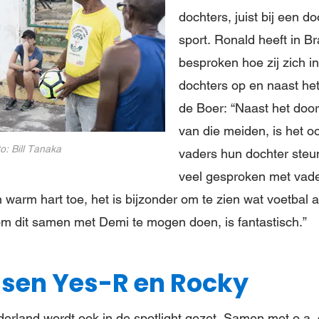
dochters, juist bij een d
sport. Ronald heeft in Br
besproken hoe zij zich i
dochters op en naast he
de Boer: “Naast het doo
van die meiden, is het oo
o: Bill Tanaka
vaders hun dochter steu
veel gesproken met vader
warm hart toe, het is bijzonder om te zien wat voetbal 
om dit samen met Demi te mogen doen, is fantastisch.”
ssen Yes-R en Rocky
erland wordt ook in de spotlight gezet. Samen met o.a.