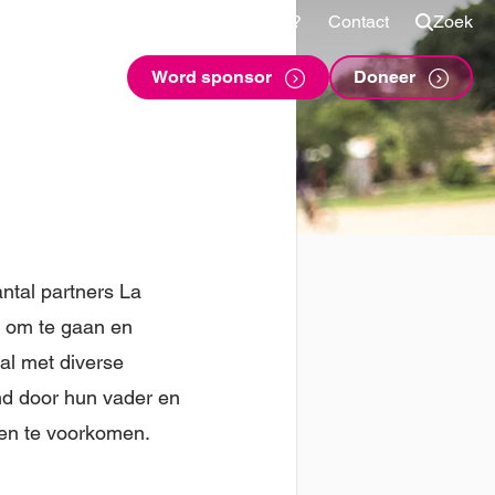
Shop
Voor sponsors
Vragen?
Contact
Zoek
Word sponsor
Doneer
ntal partners La
t om te gaan en
al met diverse
nd door hun vader en
ken te voorkomen.