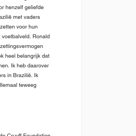
oor henzelf geliefde
azilië met vaders
nzetten voor hun
t voetbalveld. Ronald
rzettingsvermogen
k heel belangrijk dat
nen. Ik heb daarover
s in Brazilië. Ik
allemaal teweeg
 de Cruyff Foundation