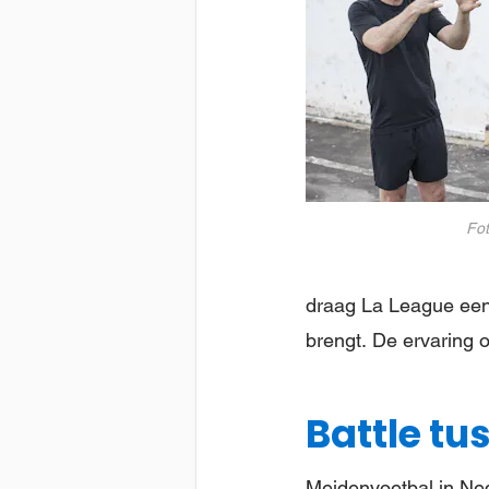
Fot
draag La League een 
brengt. De ervaring 
Battle tu
Meidenvoetbal in Ned