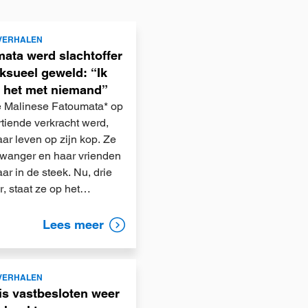
VERHALEN
ata werd slachtoffer
ksueel geweld: “Ik
 het met niemand”
 Malinese Fatoumata* op
rtiende verkracht werd,
ar leven op zijn kop. Ze
zwanger en haar vrienden
aar in de steek. Nu, drie
er, staat ze op het…
Lees meer
VERHALEN
is vastbesloten weer