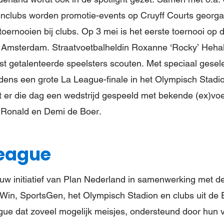
nclubs worden promotie-events op Cruyff Courts georga
toernooien bij clubs. Op 3 mei is het eerste toernooi op 
 Amsterdam. Straatvoetbalheldin Roxanne ‘Rocky’ Hehak
t getalenteerde speelsters scouten. Met speciaal gese
ijdens een grote La League-finale in het Olympisch Stadi
t er die dag een wedstrijd gespeeld met bekende (ex)voe
 Ronald en Demi de Boer.
League
uw initiatief van Plan Nederland in samenwerking met d
in, SportsGen, het Olympisch Stadion en clubs uit de 
ague dat zoveel mogelijk meisjes, ondersteund door hun v