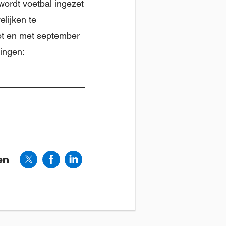
wordt voetbal ingezet
lijken te
ot en met september
ingen:
en