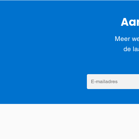
Aan
Meer we
de la
E-
mailadres