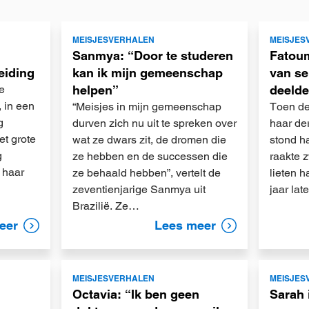
Lees
Lees
MEISJESVERHALEN
MEISJES
meer
meer
Sanmya: “Door te studeren
Fatoum
eiding
kan ik mijn gemeenschap
van se
e
helpen”
deelde
 in een
“Meisjes in mijn gemeenschap
Toen de
g
durven zich nu uit te spreken over
haar de
t grote
wat ze dwars zit, de dromen die
stond ha
g
ze hebben en de successen die
raakte 
 haar
ze behaald hebben”, vertelt de
lieten h
zeventienjarige Sanmya uit
jaar lat
Brazilië. Ze…
eer
Lees meer
Lees
Lees
MEISJESVERHALEN
MEISJES
meer
meer
Octavia: “Ik ben geen
Sarah 