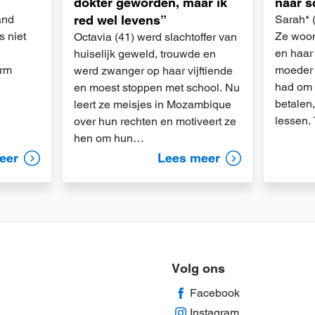
dokter geworden, maar ik
naar s
and
red wel levens”
Sarah* 
s niet
Ze woon
Octavia (41) werd slachtoffer van
en haar
huiselijk geweld, trouwde en
orm
moeder 
werd zwanger op haar vijftiende
had om 
en moest stoppen met school. Nu
betalen
leert ze meisjes in Mozambique
lessen.
over hun rechten en motiveert ze
hen om hun…
eer
Lees meer
Volg ons
Facebook
Instagram