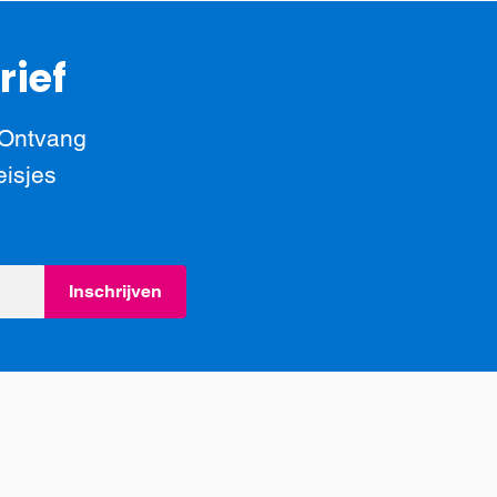
rief
 Ontvang
eisjes
Inschrijven