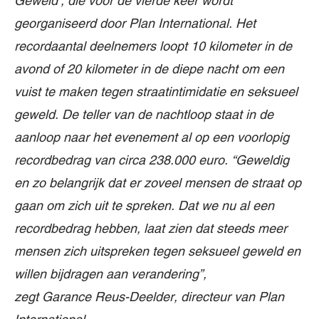
Geweld’, die voor de vierde keer wordt
georganiseerd door Plan International. Het
recordaantal deelnemers loopt 10 kilometer in de
avond of 20 kilometer in de diepe nacht om een
vuist te maken tegen straatintimidatie
en seksueel
geweld
.
De teller van de nachtloop staat in de
aanloop naar het evenement al op een voorlopig
recordbedrag van
circa
238.000
euro.
“Geweldig
en zo belangrijk
dat er zoveel
mensen de straat op
gaan om zich uit te spreken. Dat we nu al een
recordbedrag hebben, laat zien dat steeds meer
mensen zich uitspreken tegen seksueel geweld en
willen bijdragen aan veranderin
g”,
zegt
G
arance
Reus-Deelder, directeur van Plan