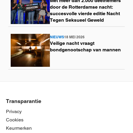
Met meer dan 2.000 deelnemers
meer
door de Rotterdamse nacht:
succesvolle vierde editie Nacht
Tegen Seksueel Geweld
NIEUWS
18 MEI 2026
Lees
Veilige nacht vraagt
meer
bondgenootschap van mannen
Transparantie
Privacy
Cookies
Keurmerken