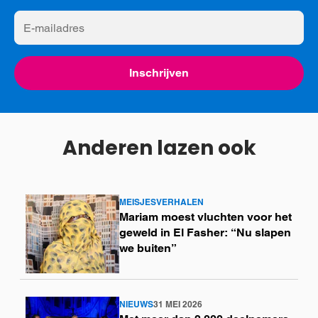
E-
mailadres
Inschrijven
Anderen lazen ook
MEISJESVERHALEN
Lees
Mariam moest vluchten voor het
meer
geweld in El Fasher: “Nu slapen
we buiten”
NIEUWS
31 MEI 2026
Lees