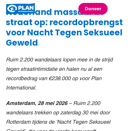
Plan
Doneer
Nederland massaal de
menu
International
straat op: recordopbrengst
voor Nacht Tegen Seksueel
Geweld
Ruim 2.200 wandelaars lopen mee in de strijd
tegen straatintimidatie en halen nu al een
recordbedrag van €238.000 op voor Plan
International.
Amsterdam, 28 mei 2026
– Ruim
2.200
wandelaars
trekken op zaterdag 30 mei door
Rotterdam tijdens de ‘Nacht Tegen Seksueel