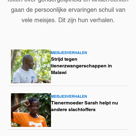
gaan de persoonlijke ervaringen schuil van
vele meisjes. Dit zijn hun verhalen.
MEISJESVERHALEN
Lees
Strijd tegen
meer
tienerzwangerschappen in
Malawi
MEISJESVERHALEN
Lees
Tienermoeder Sarah helpt nu
meer
andere slachtoffers