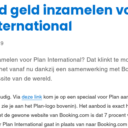
d geld inzamelen v
Steun meisjes
Nieuws & verhalen
Over ons
ternational
19
melen voor Plan International? Dat klinkt te m
n het vanaf nu dankzij een samenwerking met B
site van de wereld.
oudig. Via
deze link
kom je op een speciaal voor Plan a
zie je aan het Plan-logo bovenin). Het aanbod is exact h
et de gewone website van Booking.com is dat 7 procent
Plan International gaat in plaats van naar Booking.com 