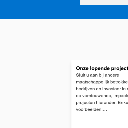
mailadres
Lees
Onze lopende projec
meer
Sluit u aan bij andere
maatschappelijk betrokk
bedrijven en investeer in
de vernieuwende, impactv
projecten hieronder. Enke
voorbeelden:…