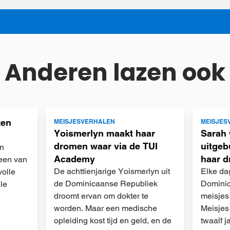
Anderen lazen ook
Lees
Lees
ten
MEISJESVERHALEN
MEISJES
meer
meer
Yoismerlyn maakt haar
Sarah 
dromen waar via de TUI
uitgeb
en
Academy
haar 
 een van
De achttienjarige Yoismerlyn uit
Elke da
olle
de Dominicaanse Republiek
Domini
le
droomt ervan om dokter te
meisjes 
worden. Maar een medische
Meisjes
opleiding kost tijd en geld, en de
twaalf j