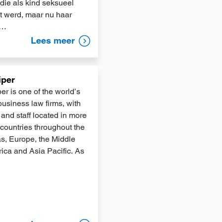
 die als kind seksueel
it werd, maar nu haar
n…
Lees meer
iper
r is one of the world’s
business law firms, with
and staff located in more
 countries throughout the
s, Europe, the Middle
rica and Asia Pacific. As