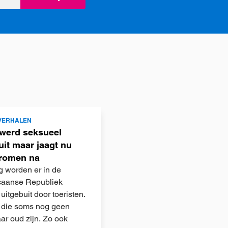
VERHALEN
werd seksueel
uit maar jaagt nu
dromen na
g worden er in de
caanse Republiek
uitgebuit door toeristen.
 die soms nog geen
aar oud zijn. Zo ook