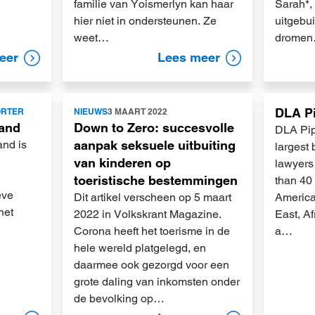
familie van Yoismerlyn kan haar
Sarah*,
hier niet in ondersteunen. Ze
uitgebu
weet…
drome
eer
Lees meer
Lees
Lees
DLA P
ORTER
NIEUWS
3 MAART 2022
meer
meer
land
Down to Zero: succesvolle
DLA Pipe
and is
aanpak seksuele uitbuiting
largest 
van kinderen op
lawyers 
toeristische bestemmingen
than 40
eve
Dit artikel verscheen op 5 maart
America
het
2022 in Volkskrant Magazine.
East, Af
Corona heeft het toerisme in de
a…
hele wereld platgelegd, en
daarmee ook gezorgd voor een
grote daling van inkomsten onder
de bevolking op…