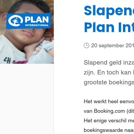
Slapen
Plan
Wat we doen
Plan In
International
20 september 20
Slapend geld inza
zijn. En toch ka
grootste boekings
Het werkt heel eenv
van Booking.com (dit 
Het enige verschil m
boekingswaarde naar 