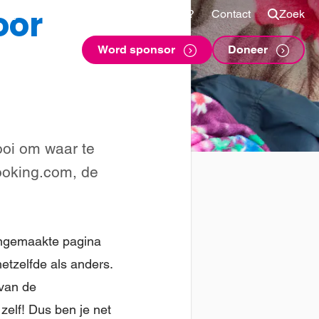
oor
Shop
Voor sponsors
Vragen?
Contact
Zoek
Word sponsor
Doneer
ooi om waar te
ooking.com, de
angemaakte pagina
etzelfde als anders.
 van de
zelf! Dus ben je net