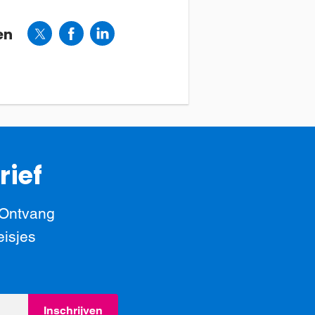
en
rief
 Ontvang
eisjes
Inschrijven