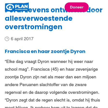
Plan
Doneer
Peru: Levens ontwricht door
menu
International
allesverwoestende
overstromingen
6 april 2017
Francisca en haar zoontje Dyron
“Elke dag vraagt Dyron wanneer hij weer naar
school mag”. Francisca (45) en haar zevenjarige
zoontje Dyron zijn net als meer dan een miljoen
andere Peruanen slachtoffer van de zware
regenval en de daarop volgende overstromingen.
“Dyron zegt dat de regen slecht is, omdat hij thuis
moet blijven. Ik probeer hem uit te leggen dat de