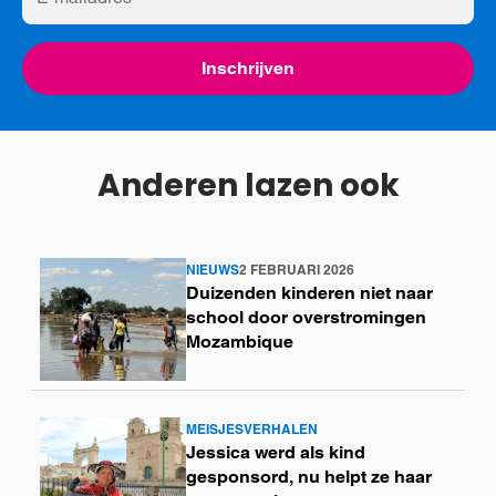
mailadres
Inschrijven
Anderen lazen ook
NIEUWS
2 FEBRUARI 2026
Lees
Duizenden kinderen niet naar
meer
school door overstromingen
Mozambique
MEISJESVERHALEN
Lees
Jessica werd als kind
meer
gesponsord, nu helpt ze haar