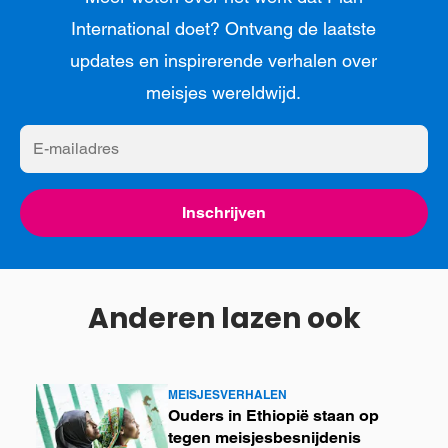
International doet? Ontvang de laatste
updates en inspirerende verhalen over
meisjes wereldwijd.
E-
mailadres
Inschrijven
Anderen lazen ook
MEISJESVERHALEN
Lees
Ouders in Ethiopië staan op
meer
tegen meisjesbesnijdenis