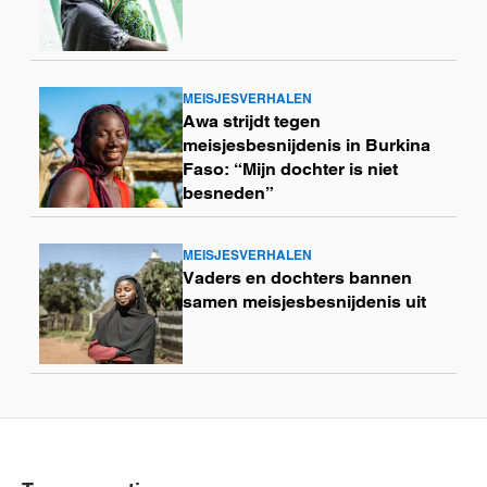
MEISJESVERHALEN
Lees
Awa strijdt tegen
meer
meisjesbesnijdenis in Burkina
Faso: “Mijn dochter is niet
besneden”
MEISJESVERHALEN
Lees
Vaders en dochters bannen
meer
samen meisjesbesnijdenis uit