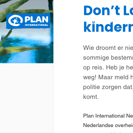
Don’t L
Plan
Wat we doen
kinderm
International
Wie droomt er ni
sommige bestemmi
op reis. Heb je h
weg! Maar meld h
politie zorgen da
komt.
Plan International N
Nederlandse overheid