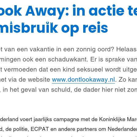
ook Away: in actie 
Steun meisjes
Nieuws & verhalen
Over ons
isbruik op reis
et van een vakantie in een zonnig oord? Helaa
ngen ook een schaduwkant. Er is sprake van
et vermoeden dat een kind seksueel wordt uitgeb
et via de website
www.dontlookaway.nl
. Zo ka
t, in het geval van schuld, de dader hier niet 
ederland voert jaarlijks campagne met de Koninklijke M
, de politie, ECPAT en andere partners om Nederlanders