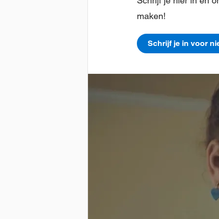
Schrijf je hier in e
maken!
Schrijf je in voor n