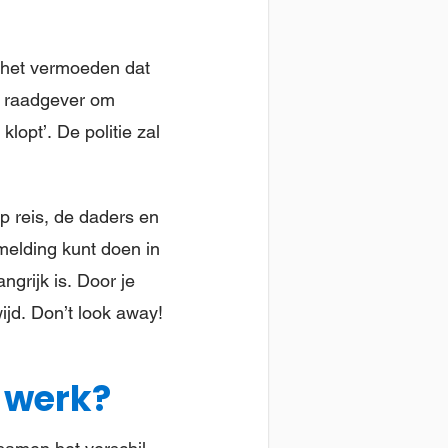
e het vermoeden dat
te raadgever om
klopt’. De politie zal
p reis, de daders en
melding kunt doen in
ngrijk is. Door je
ijd. Don’t look away!
s werk?