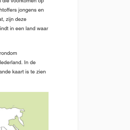
n die voorkomen op
htoffers jongens en
t, zijn deze
indt in een land waar
n rondom
Nederland. In de
nde kaart is te zien