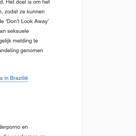
. Het doel is om het
en, zodat ze kunnen
de ‘Don’t Look Away’
an seksuele
elijk melding te
andeling genomen
 in Brazilië
nderporno en