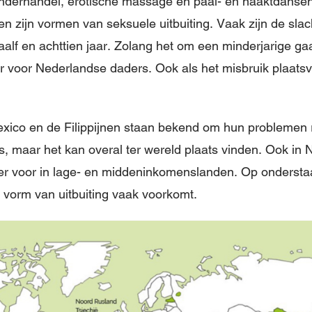
derhandel, erotische massage en paal- en naaktdanse
 zijn vormen van seksuele uitbuiting. Vaak zijn de slac
alf en achttien jaar. Zolang het om een minderjarige gaa
r voor Nederlandse daders. Ook als het misbruik plaatsv
Mexico en de Filippijnen staan bekend om hun probleme
s, maar het kan overal ter wereld plaats vinden. Ook in 
ker voor in lage- en middeninkomenslanden. Op onderstaa
 vorm van uitbuiting vaak voorkomt.