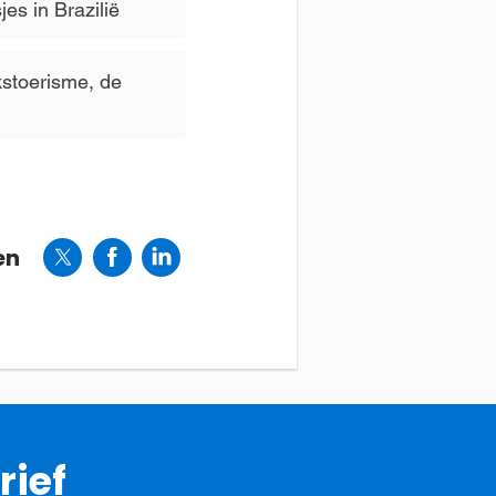
es in Brazilië
stoerisme, de
en
rief