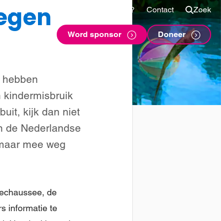
tegen
Shop
Voor sponsors
Vragen?
Contact
Zoek
Word sponsor
Doneer
s hebben
 kindermisbruik
uit, kijk dan niet
n de Nederlandse
zomaar mee weg
arechaussee, de
 informatie te