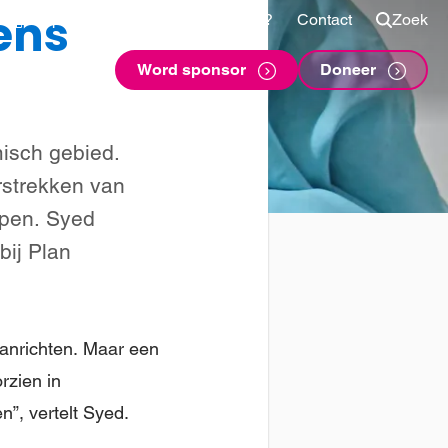
ens
Shop
Voor sponsors
Vragen?
Contact
Zoek
Word sponsor
Doneer
misch gebied.
erstrekken van
lpen. Syed
ij Plan
 aanrichten. Maar een
rzien in
”, vertelt Syed.