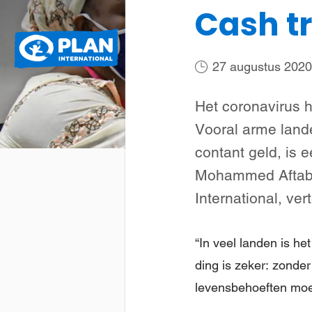
Cash t
Plan
Wat we doen
International
27 augustus 2020
Het coronavirus 
Vooral arme land
contant geld, is 
Mohammed Aftab A
International, ver
“In veel landen is he
ding is zeker: zonde
levensbehoeften moe