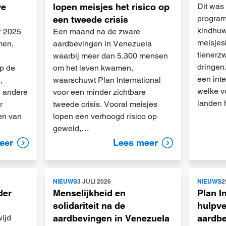
we
lopen meisjes het risico op
Dit was
program
een tweede crisis
kindhuw
r 2025
Een maand na de zware
meisjes
men,
aardbevingen in Venezuela
tienerz
waarbij meer dan 5.300 mensen
dringen
op de
om het leven kwamen,
een int
,
waarschuwt Plan International
welke v
 andere
voor een minder zichtbare
landen 
r
tweede crisis. Vooral meisjes
en van
lopen een verhoogd risico op
geweld,…
eer
Lees meer
Lees
Lees
NIEUWS
3 JULI 2026
NIEUWS
2
meer
meer
der
Menselijkheid en
Plan I
solidariteit na de
hulpve
wijd
aardbevingen in Venezuela
aardbe