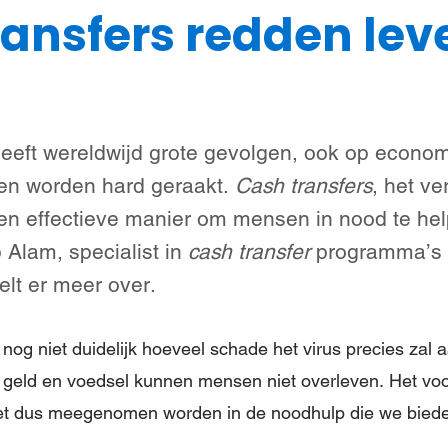
ransfers redden lev
Steun meisjes
Nieuws & verhalen
Over ons
heeft wereldwijd grote gevolgen, ook op econo
en worden hard geraakt.
Cash transfers
, het v
een effectieve manier om mensen in nood te he
lam, specialist in
cash transfer
programma’s b
telt er meer over.
t nog niet duidelijk hoeveel schade het virus precies zal
r geld en voedsel kunnen mensen niet overleven. Het voo
t dus meegenomen worden in de noodhulp die we bieden