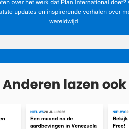
ten over het werk dat Plan International doet?
atste updates en inspirerende verhalen over m
wereldwijd.
Anderen lazen ook
Lees
Lees
NIEUWS
28 JULI 2026
NIEUWS
2
meer
meer
en
Een maand na de
Bekijk
aardbevingen in Venezuela
Free!