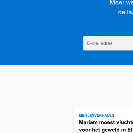
Meer we
de la
E-
mailadres
Lees
MEISJESVERHALEN
meer
Mariam moest vlucht
voor het geweld in El