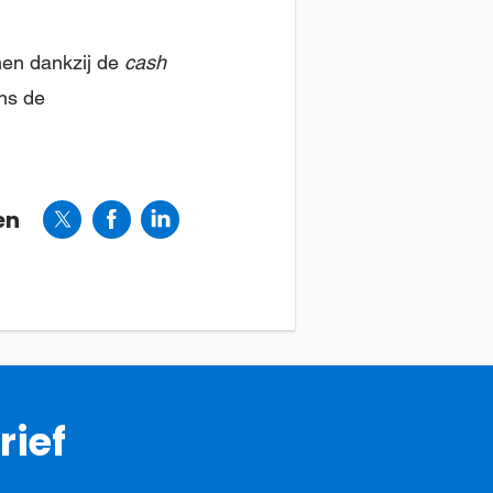
nen dankzij de
cash
ns de
en
rief