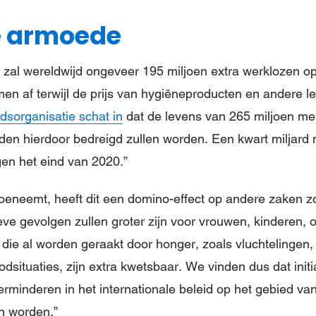
e armoede
al wereldwijd ongeveer 195 miljoen extra werklozen opl
n af terwijl de prijs van hygiëneproducten en andere le
sorganisatie schat in
dat de levens van 265 miljoen me
n hierdoor bedreigd zullen worden. Een kwart miljard m
en het eind van 2020.”
eneemt, heeft dit een domino-effect op andere zaken z
ieve gevolgen zullen groter zijn voor vrouwen, kinderen,
die al worden geraakt door honger, zoals vluchtelingen,
odsituaties, zijn extra kwetsbaar. We vinden dus dat initia
rminderen in het internationale beleid op het gebied van
 worden.”