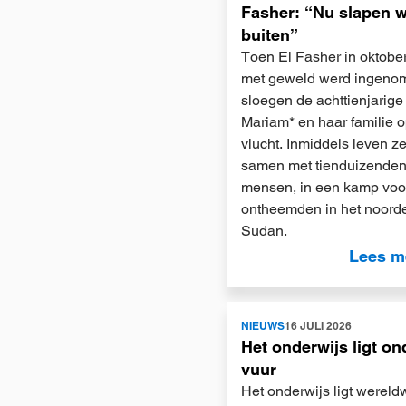
Fasher: “Nu slapen 
buiten”
Toen El Fasher in oktobe
met geweld werd ingeno
sloegen de achttienjarige
Mariam* en haar familie 
vlucht. Inmiddels leven ze
samen met tienduizenden
mensen, in een kamp voo
ontheemden in het noord
Sudan.
Lees m
Lees
NIEUWS
16 JULI 2026
meer
Het onderwijs ligt on
vuur
Het onderwijs ligt wereld