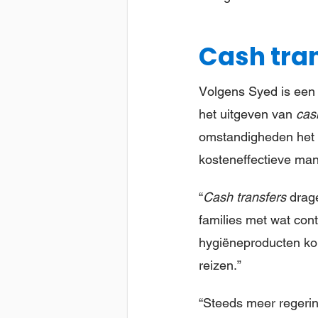
Cash tra
Volgens Syed is een 
het uitgeven van
cas
omstandigheden het 
kosteneffectieve man
“
Cash transfers
drage
families met wat con
hygiëneproducten kop
reizen.”
“Steeds meer regeri