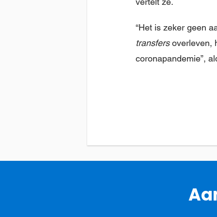
vertelt ze.
“Het is zeker geen a
transfers
overleven, 
coronapandemie”, al
Aan