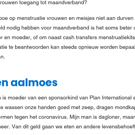
vrouwen toegang tot maandverband?
boe op menstruatie vrouwen en meisjes niet aan durven 
geld nodig hebben voor maandverband is het soms beter 
r en moeder, of om naast cash transfers menstruatiekits 
uatie te beantwoorden kan steeds opnieuw worden bepaa
an.
en aalmoes
h is moeder van een sponsorkind van Plan International
We wassen onze handen goed met zeep, dragen mondkapje
rmen tegen het coronavirus. Mijn man is dagloner, maa
meer. Van dit geld gaan we eten en andere levensbehoef