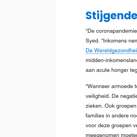
Stijgend
“De coronapandemie z
Syed. “Inkomens neme
De Wereldgezondheid
midden-inkomenslande
aan acute honger teg
“Wanneer armoede to
veiligheid. De negat
zieken. Ook groepen 
families in andere no
voor deze groepen ve
meegenomen moeten