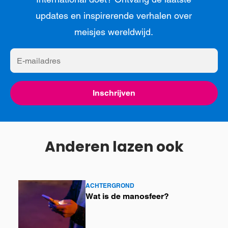
updates en inspirerende verhalen over
meisjes wereldwijd.
E-
mailadres
Inschrijven
Anderen lazen ook
ACHTERGROND
Lees
Wat is de manosfeer?
meer