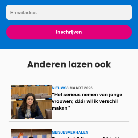
E-
mailadres
Inschrijven
Anderen lazen ook
NIEUWS
3 MAART 2026
Lees
“Het serieus nemen van jonge
meer
vrouwen; dáár wil ik verschil
maken”
MEISJESVERHALEN
Lees