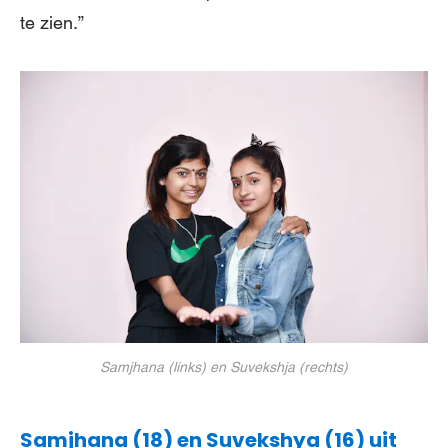
te zien.”
Samjhana (links) en Suvekshja (rechts)
Samjhana (18) en Suvekshya (16) uit