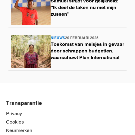
Samuel strijdt voor gelijkheid:
meer
“Ik deel de taken nu met mijn
zussen”
NIEUWS
20 FEBRUARI 2025
Lees
Toekomst van meisjes in gevaar
meer
door schrappen budgetten,
waarschuwt Plan International
Transparantie
Privacy
Cookies
Keurmerken