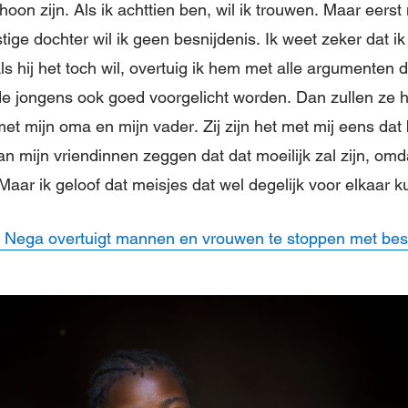
hoon zijn. Als ik achttien ben, wil ik trouwen. Maar eerst
ige dochter wil ik geen besnijdenis. Ik weet zeker dat i
Als hij het toch wil, overtuig ik hem met alle argumenten d
 de jongens ook goed voorgelicht worden. Dan zullen ze h
met mijn oma en mijn vader. Zij zijn het met mij eens dat
 mijn vriendinnen zeggen dat dat moeilijk zal zijn, omda
Maar ik geloof dat meisjes dat wel degelijk voor elkaar k
 Nega overtuigt mannen en vrouwen te stoppen met bes