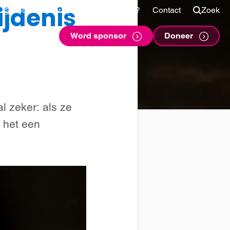
ijdenis
Shop
Voor sponsors
Vragen?
Contact
Zoek
Word sponsor
Doneer
l zeker: als ze
n het een