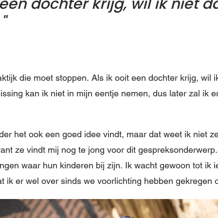
 een dochter krijg, wil ik niet d
ktijk die moet stoppen. Als ik ooit een dochter krijg, wil ik
sing kan ik niet in mijn eentje nemen, dus later zal ik 
der het ook een goed idee vindt, maar dat weet ik niet z
 want ze vindt mij nog te jong voor dit gespreksonderwer
dingen waar hun kinderen bij zijn. Ik wacht gewoon tot ik 
at ik er wel over sinds we voorlichting hebben gekregen 