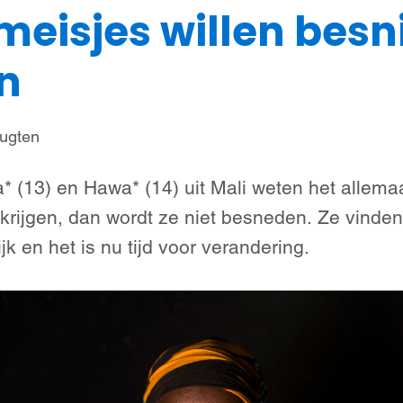
eisjes willen besn
Steun meisjes
Nieuws & verhalen
Over ons
n
ugten
a* (13) en Hawa* (14) uit Mali weten het allemaa
 krijgen, dan wordt ze niet besneden. Ze vinde
k en het is nu tijd voor verandering.