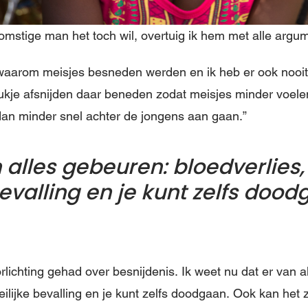
omstige man het toch wil, overtuig ik hem met alle argum
t waarom meisjes besneden werden en ik heb er ook nooit
tukje afsnijden daar beneden zodat meisjes minder voe
an minder snel achter de jongens aan gaan.”
 alles gebeuren: bloedverlies,
evalling en je kunt zelfs dood
rlichting gehad over besnijdenis. Ik weet nu dat er van 
eilijke bevalling en je kunt zelfs doodgaan. Ook kan het