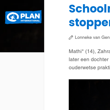
Schoolm
Plan
Wat we doen
stoppe
International
Lonneke van Gen
Mathi* (14), Zahr
later een dochter
ouderwetse praktij