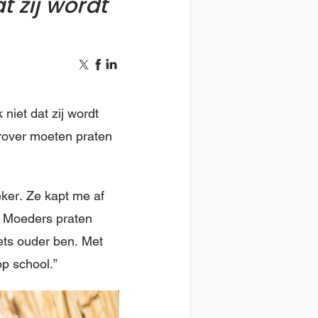
at zij wordt
 niet dat zij wordt
erover moeten praten
eker. Ze kapt me af
p. Moeders praten
iets ouder ben. Met
op school.”