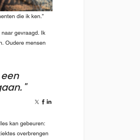
enten die ik ken.”
 naar gevraagd. Ik
len. Oudere mensen
 een
gaan.
alles kan gebeuren:
 ziektes overbrengen