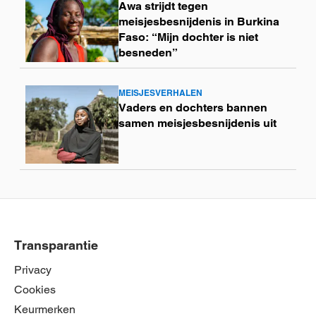
Awa strijdt tegen
meer
meisjesbesnijdenis in Burkina
Faso: “Mijn dochter is niet
besneden”
MEISJESVERHALEN
Lees
Vaders en dochters bannen
meer
samen meisjesbesnijdenis uit
Transparantie
Privacy
Cookies
Keurmerken