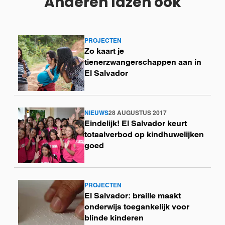
Anderen lazen ook
PROJECTEN
Lees
Zo kaart je
meer
tienerzwangerschappen aan in
El Salvador
NIEUWS
28 AUGUSTUS 2017
Lees
Eindelijk! El Salvador keurt
meer
totaalverbod op kindhuwelijken
goed
PROJECTEN
Lees
El Salvador: braille maakt
meer
onderwijs toegankelijk voor
blinde kinderen