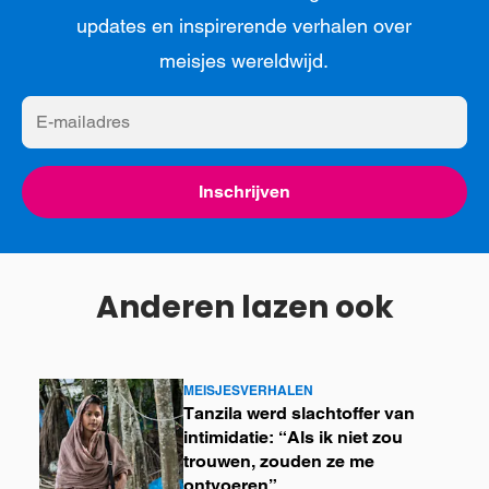
updates en inspirerende verhalen over
meisjes wereldwijd.
E-
mailadres
Inschrijven
Anderen lazen ook
MEISJESVERHALEN
Lees
Tanzila werd slachtoffer van
meer
intimidatie: “Als ik niet zou
trouwen, zouden ze me
ontvoeren”