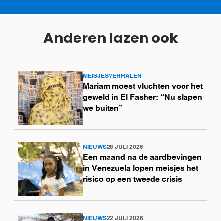
Anderen lazen ook
MEISJESVERHALEN
Lees
Mariam moest vluchten voor het
meer
geweld in El Fasher: “Nu slapen
we buiten”
NIEUWS
28 JULI 2026
Lees
Een maand na de aardbevingen
meer
in Venezuela lopen meisjes het
risico op een tweede crisis
NIEUWS
22 JULI 2026
Lees