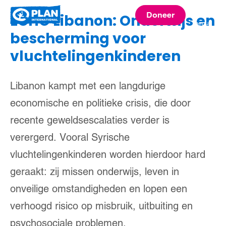
Plan
Doneer
ECHO Libanon: Onderwijs en
menu
International
bescherming voor
vluchtelingenkinderen
Libanon kampt met een langdurige
economische en politieke crisis, die door
recente geweldsescalaties verder is
verergerd. Vooral Syrische
vluchtelingenkinderen worden hierdoor hard
geraakt: zij missen onderwijs, leven in
onveilige omstandigheden en lopen een
verhoogd risico op misbruik, uitbuiting en
psychosociale problemen.