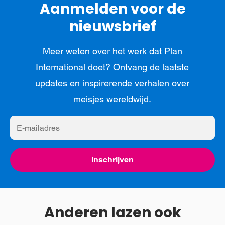
Aanmelden voor de
nieuwsbrief
Meer weten over het werk dat Plan
International doet? Ontvang de laatste
updates en inspirerende verhalen over
meisjes wereldwijd.
E-
mailadres
Inschrijven
Anderen lazen ook