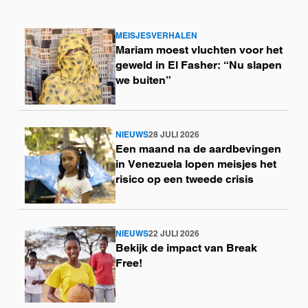
MEISJESVERHALEN
Lees
Mariam moest vluchten voor het
meer
geweld in El Fasher: “Nu slapen
we buiten”
NIEUWS
28 JULI 2026
Lees
Een maand na de aardbevingen
meer
in Venezuela lopen meisjes het
risico op een tweede crisis
NIEUWS
22 JULI 2026
Lees
Bekijk de impact van Break
meer
Free!