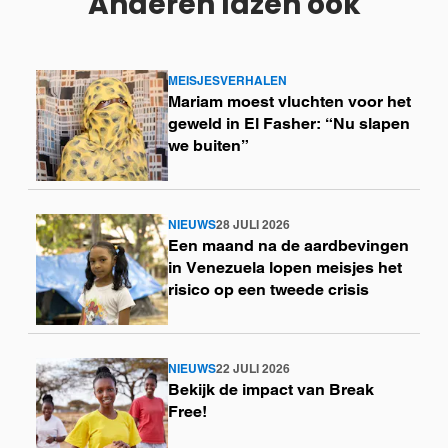
Anderen lazen ook
MEISJESVERHALEN
Lees
Mariam moest vluchten voor het
meer
geweld in El Fasher: “Nu slapen
we buiten”
NIEUWS
28 JULI 2026
Lees
Een maand na de aardbevingen
meer
in Venezuela lopen meisjes het
risico op een tweede crisis
NIEUWS
22 JULI 2026
Lees
Bekijk de impact van Break
meer
Free!