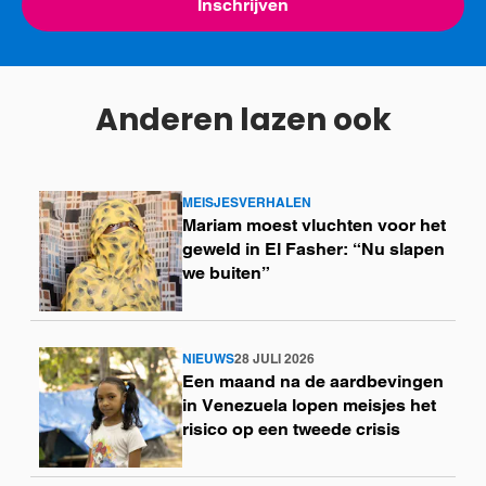
Inschrijven
Anderen lazen ook
MEISJESVERHALEN
Lees
Mariam moest vluchten voor het
meer
geweld in El Fasher: “Nu slapen
we buiten”
NIEUWS
28 JULI 2026
Lees
Een maand na de aardbevingen
meer
in Venezuela lopen meisjes het
risico op een tweede crisis