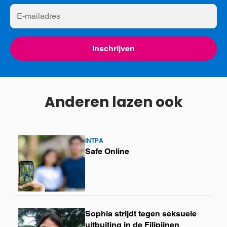
E-
mailadres
Inschrijven
Anderen lazen ook
INTPA
Lees
Safe Online
meer
Sophia strijdt tegen seksuele
Lees
uitbuiting in de Filipijnen