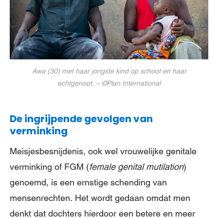
Awa (30) met haar jongste kind op schoot en haar
echtgenoot. – ©Plan International
De ingrijpende gevolgen van
verminking
Meisjesbesnijdenis, ook wel vrouwelijke genitale
verminking of FGM (
female genital mutilation
)
genoemd, is een ernstige schending van
mensenrechten. Het wordt gedaan omdat men
denkt dat dochters hierdoor een betere en meer