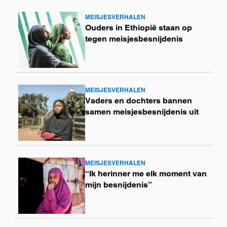
MEISJESVERHALEN
Lees
Ouders in Ethiopië staan op
meer
tegen meisjesbesnijdenis
MEISJESVERHALEN
Lees
Vaders en dochters bannen
meer
samen meisjesbesnijdenis uit
MEISJESVERHALEN
Lees
“Ik herinner me elk moment van
meer
mijn besnijdenis”