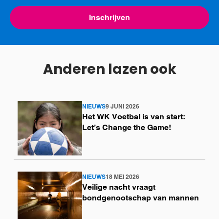
Inschrijven
Anderen lazen ook
NIEUWS
9 JUNI 2026
Lees
Het WK Voetbal is van start:
meer
Let’s Change the Game!
NIEUWS
18 MEI 2026
Lees
Veilige nacht vraagt
meer
bondgenootschap van mannen