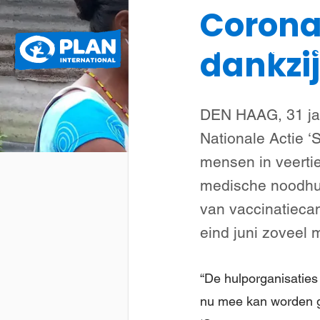
Corona
Plan
Wat we doen
dankzi
International
DEN HAAG, 31 jan
Nationale Actie ‘S
mensen in veerti
medische noodhulp
van vaccinatieca
eind juni zoveel 
“De hulporganisaties
nu mee kan worden ge