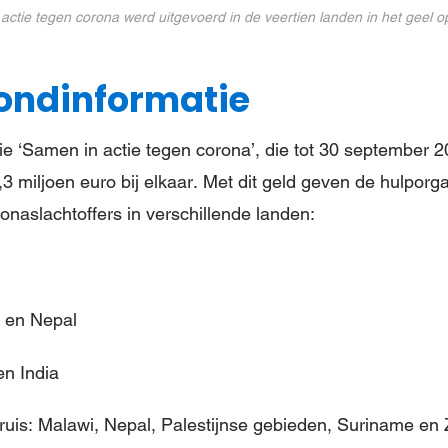
actie tegen corona werd uitgevoerd in de veertien landen in het geel op
ondinformatie
e ‘Samen in actie tegen corona’, die tot 30 september 20
,3 miljoen euro bij elkaar. Met dit geld geven de hulporg
onaslachtoffers in verschillende landen:
n en Nepal
en India
uis: Malawi, Nepal, Palestijnse gebieden, Suriname en