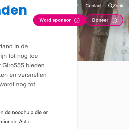
nden
Shop
Voor sponsors
Vragen?
Contact
Zoek
Word sponsor
Doneer
land in de
ijn tot nog toe
r Giro555 bieden
ten en versnellen
wordt nog tot
en de noodhulp die er
tionale Actie