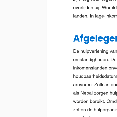
overlijden bij. Werel
landen. In lage-inkom
Afgelege
De hulpverlening van
omstandigheden. De w
inkomenslanden onvo
houdbaarheidsdatum 
arriveren. Zelfs in 
als Nepal zorgen hul
worden bereikt. Omda
zetten de hulporganis