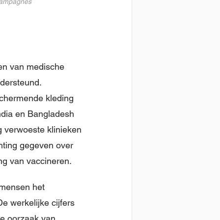
scampagnes
ven van medische
dersteund.
schermende kleding
India en Bangladesh
 verwoeste klinieken
chting gegeven over
ng van vaccineren.
n mensen het
e werkelijke cijfers
 de oorzaak van