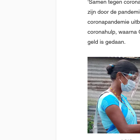
‘Samen tegen corona’
zijn door de pandemie
coronapandemie uitbr
coronahulp, waarna G
geld is gedaan.