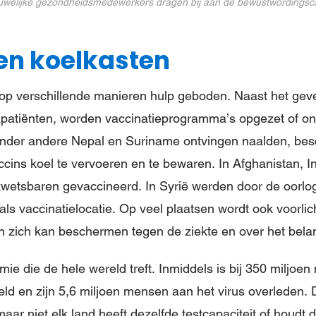
uwelijke gezondheidsmedewerkers dragen bij aan de bewustwording
en koelkasten
op verschillende manieren hulp geboden. Naast het ge
patiënten, worden vaccinatieprogramma’s opgezet of on
 onder andere Nepal en Suriname ontvingen naalden, be
cins koel te vervoeren en te bewaren. In Afghanistan, 
wetsbaren gevaccineerd. In Syrië werden door de oorlog
 als vaccinatielocatie. Op veel plaatsen wordt ook voorli
 zich kan beschermen tegen de ziekte en over het bela
ie die de hele wereld treft. Inmiddels is bij 350 miljoe
ld en zijn 5,6 miljoen mensen aan het virus overleden. D
maar niet elk land heeft dezelfde testcapaciteit of houdt