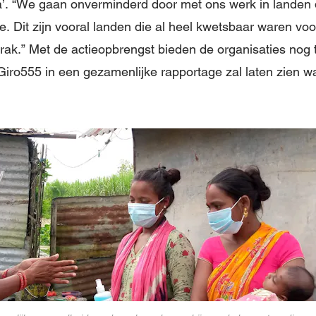
. “We gaan onverminderd door met ons werk in landen d
. Dit zijn vooral landen die al heel kwetsbaar waren voo
ak.” Met de actieopbrengst bieden de organisaties nog t
iro555 in een gezamenlijke rapportage zal laten zien wa