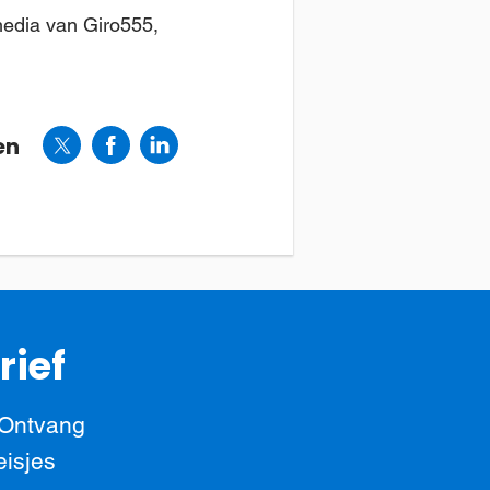
media van Giro555,
en
rief
 Ontvang
eisjes