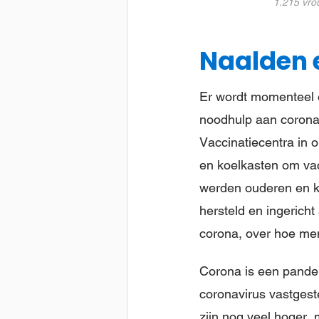
1.215 vro
Naalden 
Er wordt momenteel 
noodhulp aan corona
Vaccinatiecentra in
en koelkasten om vac
werden ouderen en k
hersteld en ingericht
corona, over hoe men
Corona is een pandem
coronavirus vastgeste
zijn nog veel hoger, 