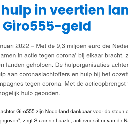
hulp in veertien la
Steun meisjes
Nieuws & verhalen
Over ons
j Giro555-geld
uari 2022 – Met de 9,3 miljoen euro die Neder
amen in actie tegen corona’ bij elkaar bracht, z
en landen geholpen. De hulporganisaties achte
 aan coronaslachtoffers en hulp bij het opzet
mpagnes tegen corona. Met de actieopbrengst 
mogelijk hulp geboden.
 achter Giro555 zijn Nederland dankbaar voor de steun 
geven”, zegt Suzanne Laszlo, actievoorzitter van de Na