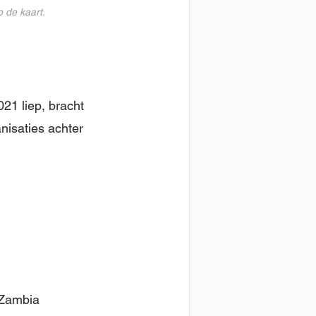
 de kaart.
21 liep, bracht
anisaties achter
 Zambia