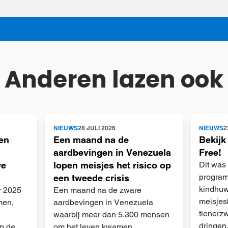
Anderen lazen ook
Lees
Lees
NIEUWS
28 JULI 2026
NIEUWS
2
meer
meer
en
Een maand na de
Bekijk
aardbevingen in Venezuela
Free!
we
lopen meisjes het risico op
Dit was
program
een tweede crisis
kindhuw
r 2025
Een maand na de zware
meisjes
men,
aardbevingen in Venezuela
tienerz
waarbij meer dan 5.300 mensen
dringen
op de
om het leven kwamen,