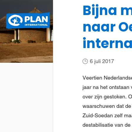
Bijna 
Plan
Wat we doen
naar O
International
interna
6 juli 2017
Veertien Nederlandse
jaar na het ontstaa
over zijn gestoken. O
waarschuwen dat de vl
Zuid-Soedan zelf maa
destabilisatie van de 