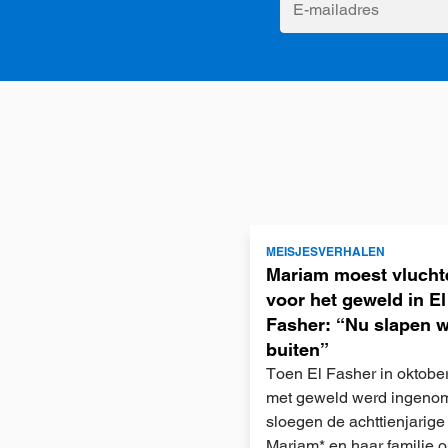
E-
mailadres
Lees
MEISJESVERHALEN
meer
Mariam moest vlucht
voor het geweld in El
Fasher: “Nu slapen 
buiten”
Toen El Fasher in oktobe
met geweld werd ingeno
sloegen de achttienjarige
Mariam* en haar familie 