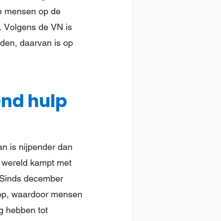
 de mensen op de
w. Volgens de VN is
eden, daarvan is op
nd hulp
an is nijpender dan
er wereld kampt met
 Sinds december
 op, waardoor mensen
g hebben tot