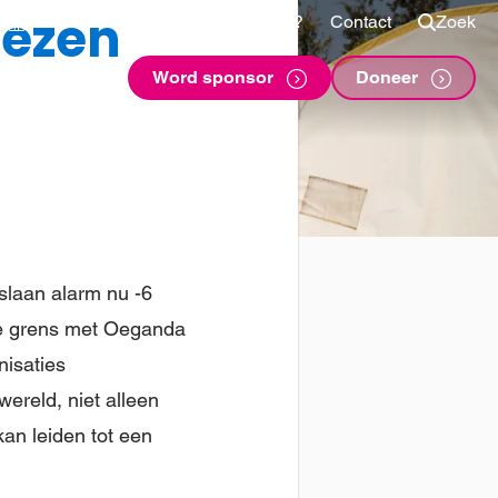
nezen
Shop
Voor sponsors
Vragen?
Contact
Zoek
Word sponsor
Doneer
 slaan alarm nu -6
de grens met Oeganda
nisaties
ereld, niet alleen
an leiden tot een