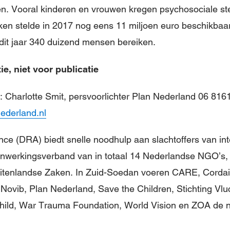
n. Vooral kinderen en vrouwen kregen psychosociale ste
ken stelde in 2017 nog eens 11 miljoen euro beschikba
 dit jaar 340 duizend mensen bereiken.
e, niet voor publicatie
: Charlotte Smit, persvoorlichter Plan Nederland 06 816
ederland.nl
nce (DRA) biedt snelle noodhulp aan slachtoffers van int
werkingsverband van in totaal 14 Nederlandse NGO’s, 
Buitenlandse Zaken. In Zuid-Soedan voeren CARE, Corda
Novib, Plan Nederland, Save the Children, Stichting Vluc
ld, War Trauma Foundation, World Vision en ZOA de no