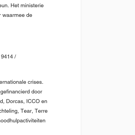
un. Het ministerie
ar waarmee de
19414 /
ernationale crises.
gefinancierd door
id, Dorcas, ICCO en
hteling, Tear, Terre
odhulpactiviteiten