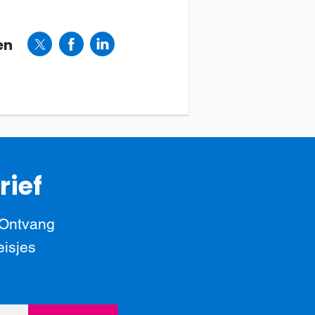
en
rief
 Ontvang
eisjes