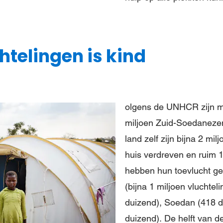
chtelingen is kind
olgens de UNHCR zijn m
miljoen Zuid-Soedanezen
land zelf zijn bijna 2 m
huis verdreven en ruim 
hebben hun toevlucht g
(bijna 1 miljoen vluchtel
duizend), Soedan (418 d
duizend). De helft van de