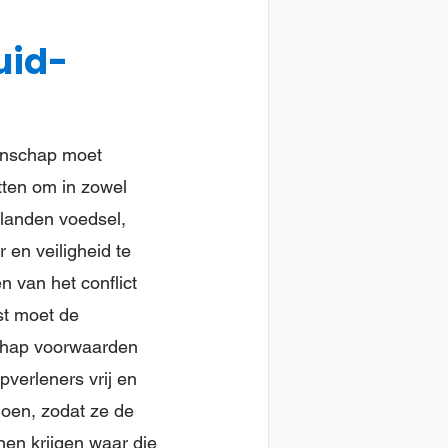
uid-
enschap moet
tten om in zowel
landen voedsel,
 en veiligheid te
 van het conflict
st moet de
chap voorwaarden
verleners vrij en
doen, zodat ze de
nen krijgen waar die