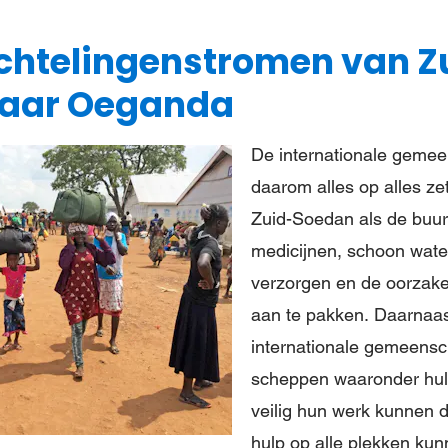
uchtelingenstromen van Z
naar Oeganda
De internationale geme
daarom alles op alles ze
Zuid-Soedan als de buur
medicijnen, schoon water
verzorgen en de oorzaken
aan te pakken. Daarnaa
internationale gemeens
scheppen waaronder hulp
veilig hun werk kunnen 
hulp op alle plekken kun