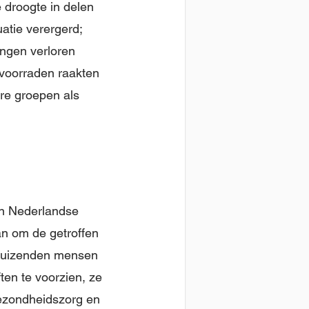
 droogte in delen
uatie verergerd;
ingen verloren
voorraden raakten
are groepen als
ien Nederlandse
an om de getroffen
dduizenden mensen
en te voorzien, ze
ezondheidszorg en