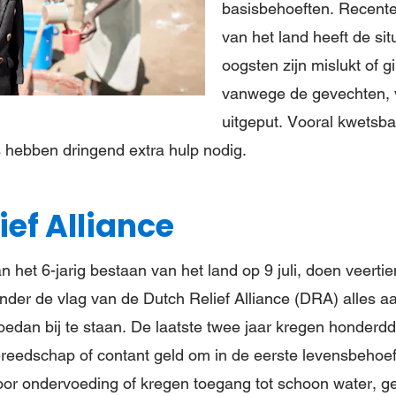
basisbehoeften. Recente
van het land heeft de sit
oogsten zijn mislukt of g
vanwege de gevechten, 
uitgeput. Vooral kwetsb
 hebben dringend extra hulp nodig.
ief Alliance
 het 6-jarig bestaan van het land op 9 juli, doen veert
onder de vlag van de Dutch Relief Alliance (DRA) alles a
oedan bij te staan. De laatste twee jaar kregen honder
eedschap of contant geld om in de eerste levensbehoeft
or ondervoeding of kregen toegang tot schoon water, g